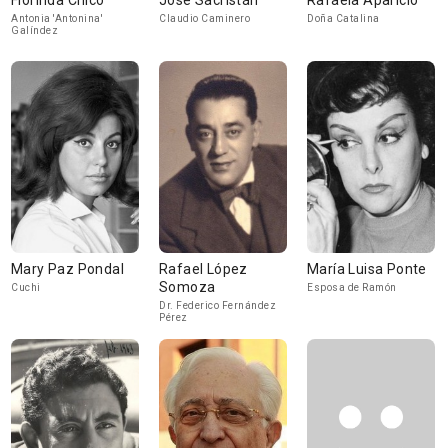
Florinda Chico
José Sacristán
Rafaela Aparicio
Antonia 'Antonina'
Claudio Caminero
Doña Catalina
Galíndez
Mary Paz Pondal
Rafael López
María Luisa Ponte
Somoza
Cuchi
Esposa de Ramón
Dr. Federico Fernández
Pérez