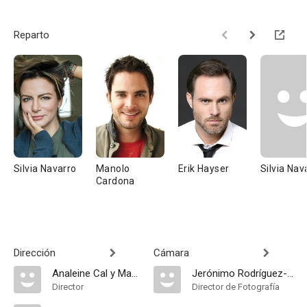
Reparto
Silvia Navarro
Manolo
Erik Hayser
Silvia Nav
Cardona
Dirección
Cámara
Analeine Cal y Mayor
Jerónimo Rodríguez-García
Director
Director de Fotografía