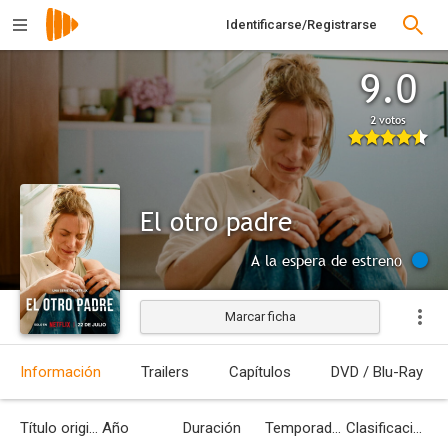
Identificarse/Registrarse
9.0
2 votos
El otro padre
A la espera de estreno
Marcar ficha
Información
Trailers
Capítulos
DVD / Blu-Ray
Título original
Año
Duración
Temporadas
Clasificación por edades