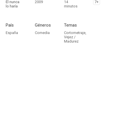
Él nunca
2009
14
7+
lo haría
minutos
País
Géneros
Temas
España
Comedia
Cortometraje
,
Vejez /
Madurez