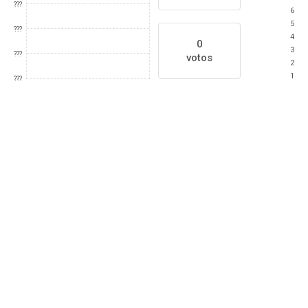
???
6
5
???
4
0
3
???
votos
2
1
???