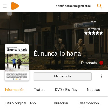
Identificarse/Registrarse
--
Sin valorar
Él nunca lo haría
Estrenada
Marcar ficha
Información
Trailers
DVD / Blu-Ray
Noticias
Título original
Año
Duración
Clasificación por edades