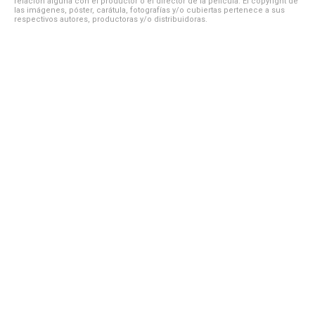
relación alguna con el productor o el director de la película. El copyright de
las imágenes, póster, carátula, fotografías y/o cubiertas pertenece a sus
respectivos autores, productoras y/o distribuidoras.