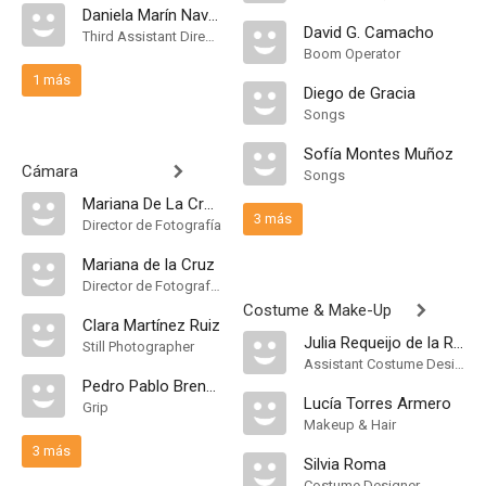
Daniela Marín Navarro
David G. Camacho
Third Assistant Director
Boom Operator
1 más
Diego de Gracia
Songs
Sofía Montes Muñoz
Cámara
Songs
Mariana De La Cruz Salas
3 más
Director de Fotografía
Mariana de la Cruz
Director de Fotografía, Camera Operator
Costume & Make-Up
Clara Martínez Ruiz
Julia Requeijo de la Rosa
Still Photographer
Assistant Costume Designer
Pedro Pablo Brenes
Lucía Torres Armero
Grip
Makeup & Hair
3 más
Silvia Roma
Costume Designer