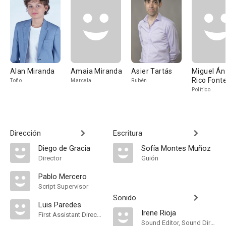
Alan Miranda
Amaia Miranda
Asier Tartás
Miguel Án
Rico Font
Toño
Marcela
Rubén
Político
Dirección
Escritura
Diego de Gracia
Sofía Montes Muñoz
Director
Guión
Pablo Mercero
Script Supervisor
Sonido
Luis Paredes
Irene Rioja
First Assistant Director
Sound Editor, Sound Director, Sound Mixer