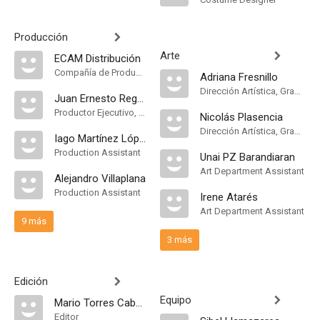
Producción
Arte
ECAM Distribución
Compañía de Produccion
Adriana Fresnillo
Dirección Artística, Graphic Designer
Juan Ernesto Regalado
Productor Ejecutivo, Head of Production
Nicolás Plasencia
Dirección Artística, Graphic Designer
Iago Martínez López
Production Assistant
Unai PZ Barandiaran
Art Department Assistant
Alejandro Villaplana
Production Assistant
Irene Atarés
Art Department Assistant
9 más
3 más
Edición
Equipo
Mario Torres Cabañas
Editor