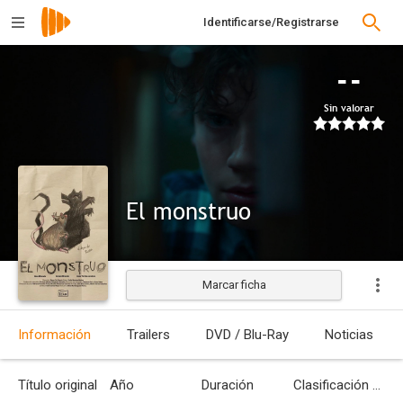
Identificarse/Registrarse
--
Sin valorar
El monstruo
Marcar ficha
Estrenada
Información
Trailers
DVD / Blu-Ray
Noticias
Título original
Año
Duración
Clasificación por edades