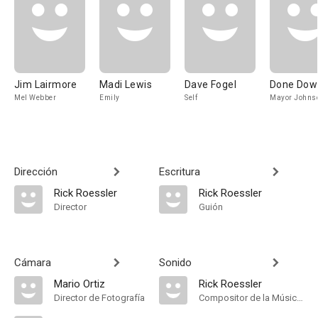
Jim Lairmore
Madi Lewis
Dave Fogel
Done Dow
Mel Webber
Emily
Self
Mayor Johns
Dirección
Escritura
Rick Roessler
Rick Roessler
Director
Guión
Cámara
Sonido
Mario Ortiz
Rick Roessler
Director de Fotografía
Compositor de la Música Original