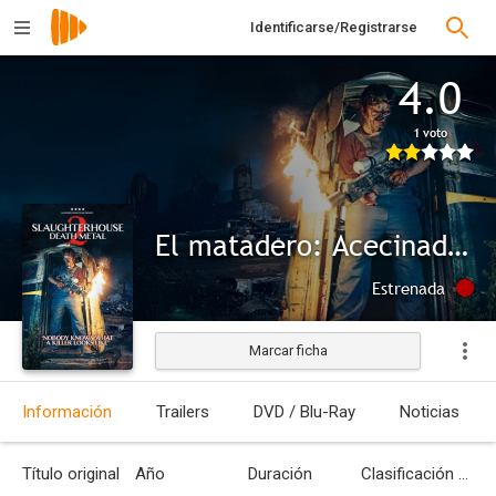
Identificarse/Registrarse
4.0
1 voto
El matadero: Acecinados
Estrenada
Marcar ficha
Información
Trailers
DVD / Blu-Ray
Noticias
Título original
Año
Duración
Clasificación por edades