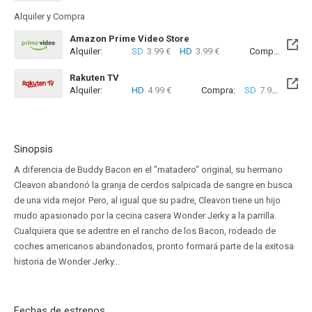
Alquiler y Compra
Amazon Prime Video Store
Alquiler:
SD
3.99 €
HD
3.99 €
Compra:
SD
9
Rakuten TV
Alquiler:
HD
4.99 €
Compra:
SD
7.99 €
HD
9
Sinopsis
A diferencia de Buddy Bacon en el "matadero" original, su hermano
Cleavon abandonó la granja de cerdos salpicada de sangre en busca
de una vida mejor. Pero, al igual que su padre, Cleavon tiene un hijo
mudo apasionado por la cecina casera Wonder Jerky a la parrilla.
Cualquiera que se adentre en el rancho de los Bacon, rodeado de
coches americanos abandonados, pronto formará parte de la exitosa
historia de Wonder Jerky...
Fechas de estrenos