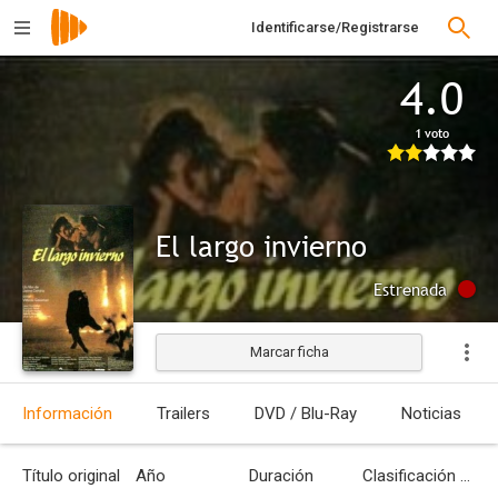
Identificarse/Registrarse
4.0
1 voto
El largo invierno
Estrenada
Marcar ficha
Información
Trailers
DVD / Blu-Ray
Noticias
Título original
Año
Duración
Clasificación por edades