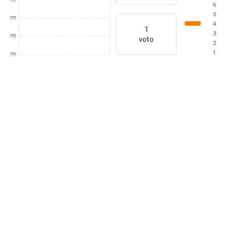
???
6
5
???
4
1
3
???
voto
2
1
???