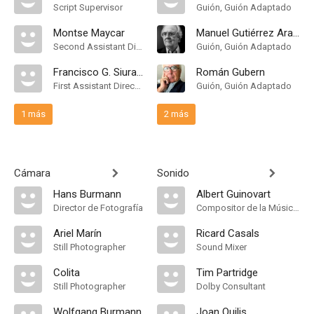
Script Supervisor
Guión, Guión Adaptado
Montse Maycar
Manuel Gutiérrez Aragón
Second Assistant Director
Guión, Guión Adaptado
Francisco G. Siurana
Román Gubern
First Assistant Director
Guión, Guión Adaptado
1 más
2 más
Cámara
Sonido
Hans Burmann
Albert Guinovart
Director de Fotografía
Compositor de la Música Original, Música
Ariel Marín
Ricard Casals
Still Photographer
Sound Mixer
Colita
Tim Partridge
Still Photographer
Dolby Consultant
Wolfgang Burmann
Joan Quilis