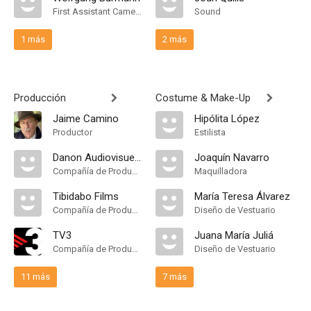
First Assistant Camera
Sound
1 más
2 más
Producción
Costume & Make-Up
Jaime Camino
Hipólita López
Productor
Estilista
Danon Audiovisuel S.A
Joaquín Navarro
Compañía de Produccion
Maquilladora
Tibidabo Films
María Teresa Álvarez
Compañía de Produccion
Diseño de Vestuario
TV3
Juana María Juliá
Compañía de Produccion
Diseño de Vestuario
11 más
7 más