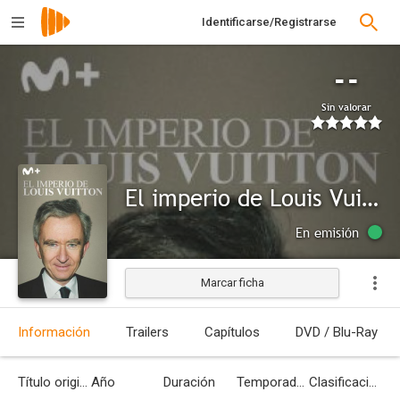
Identificarse/Registrarse
--
Sin valorar
El imperio de Louis Vuitton
En emisión
Marcar ficha
Información
Trailers
Capítulos
DVD / Blu-Ray
Título original
Año
Duración
Temporadas
Clasificación por edades