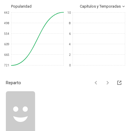
Popularidad
Capítulos y Temporadas
442
10
498
8
554
6
609
4
665
2
721
0
Reparto