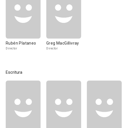
Rubén Plataneo
Greg MacGillivray
Director
Director
Escritura