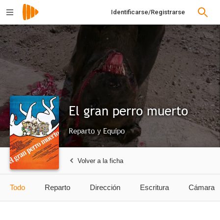
Identificarse/Registrarse
El gran perro muerto
Reparto y Equipo
Volver a la ficha
Todo
Reparto
Dirección
Escritura
Cámara