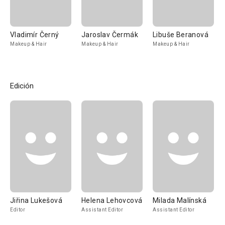
Vladimír Černý
Jaroslav Čermák
Libuše Beranová
Makeup & Hair
Makeup & Hair
Makeup & Hair
Edición
Jiřina Lukešová
Helena Lehovcová
Milada Malínská
Editor
Assistant Editor
Assistant Editor