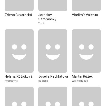
Zdena Škvorecká
Jaroslav
Vladimír Valenta
Satoranský
Tonik
Helena Růžičková
Josefa Pechlátová
Martin Růžek
hospodyně
babička
White Bishop