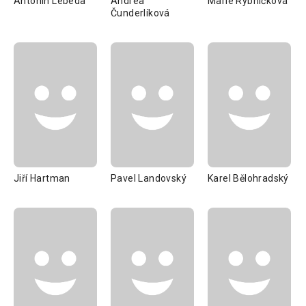
Antonín Lebeda
Andrea
Marie Rybníčková
Čunderlíková
Jiří Hartman
Pavel Landovský
Karel Bělohradský