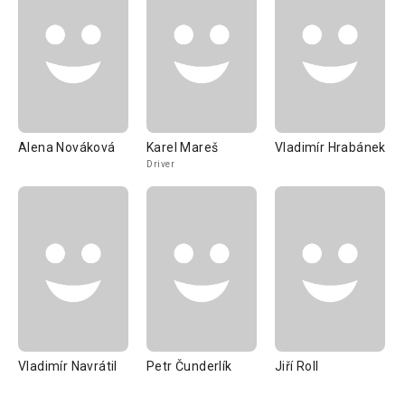
Alena Nováková
Karel Mareš
Vladimír Hrabánek
Driver
Vladimír Navrátil
Petr Čunderlík
Jiří Roll