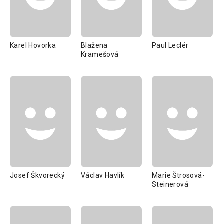
Karel Hovorka
Blažena
Paul Leclér
Kramešová
Josef Škvorecký
Václav Havlík
Marie Štrosová-
Steinerová