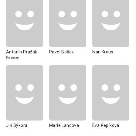
Antonín Pražák
Pavel Bošek
Ivan Kraus
Fireman
Jiří Sýkora
Marie Landová
Eva Řepíková