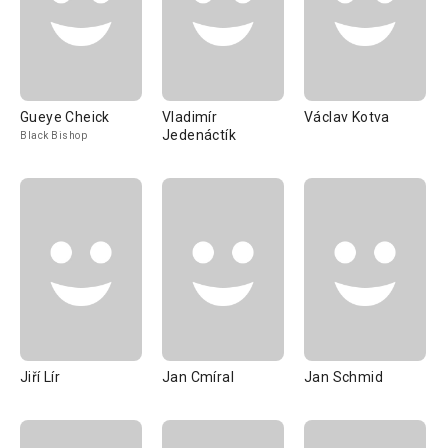
Gueye Cheick
Vladimír
Václav Kotva
Jedenáctík
Black Bishop
Jiří Lír
Jan Cmíral
Jan Schmid