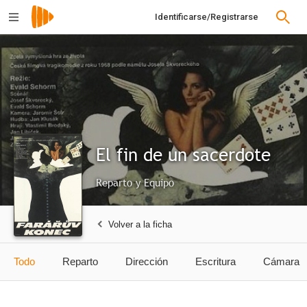
Identificarse/Registrarse
El fin de un sacerdote
Reparto y Equipo
Volver a la ficha
Todo
Reparto
Dirección
Escritura
Cámara