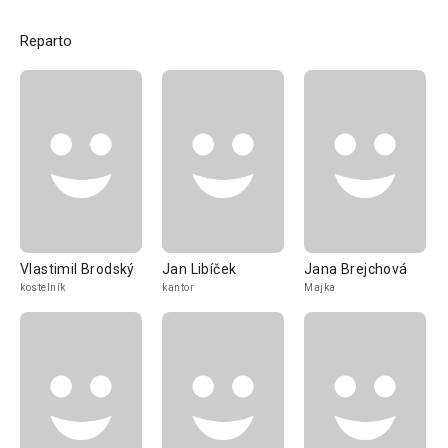
Reparto
Vlastimil Brodský
Jan Libíček
Jana Brejchová
kostelník
kantor
Majka