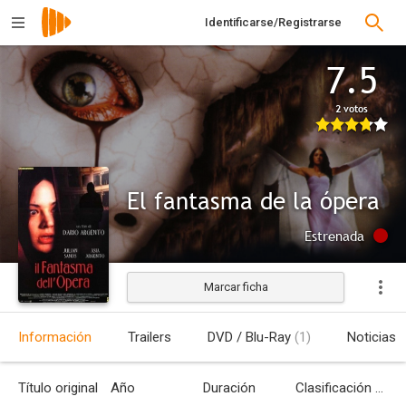
Identificarse/Registrarse
7.5
2 votos
El fantasma de la ópera
Estrenada
Marcar ficha
Información
Trailers
DVD / Blu-Ray
(1)
Noticias
Título original
Año
Duración
Clasificación por edades