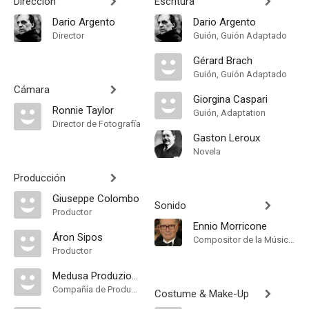
Dirección
Escritura
Dario Argento
Dario Argento
Director
Guión, Guión Adaptado
Gérard Brach
Guión, Guión Adaptado
Cámara
Giorgina Caspari
Ronnie Taylor
Guión, Adaptation
Director de Fotografía
Gaston Leroux
Novela
Producción
Giuseppe Colombo
Sonido
Productor
Ennio Morricone
Áron Sipos
Compositor de la Música Original
Productor
Medusa Produzione
Compañía de Produccion
Costume & Make-Up