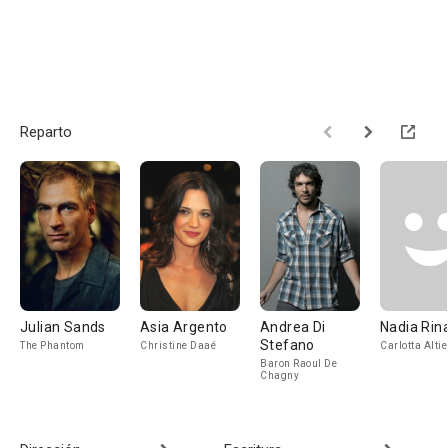
Reparto
Julian Sands
Asia Argento
Andrea Di
Nadia Rina
Stefano
The Phantom
Christine Daaé
Carlotta Altie
Baron Raoul De
Chagny