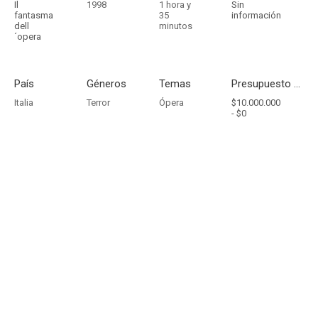
Il
1998
1 hora y
Sin
fantasma
35
información
dell
minutos
´opera
País
Géneros
Temas
Presupuesto - Ingresos
Italia
Terror
Ópera
$10.000.000
-
$0