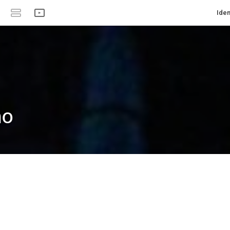
Iden
ño