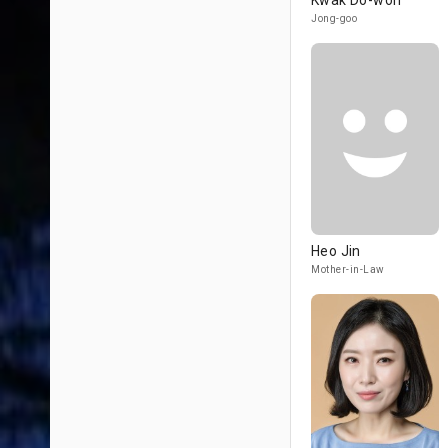
Kwak Do-won
Jong-goo
Heo Jin
Mother-in-Law