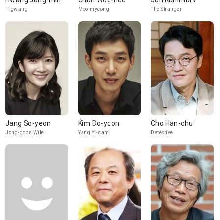
Hwang Jung-min
Chun Woo-hee
Jun Kunimura
Il-gwang
Moo-myeong
The Stranger
Jang So-yeon
Kim Do-yoon
Cho Han-chul
Jong-goo's Wife
Yang Yi-sam
Detective