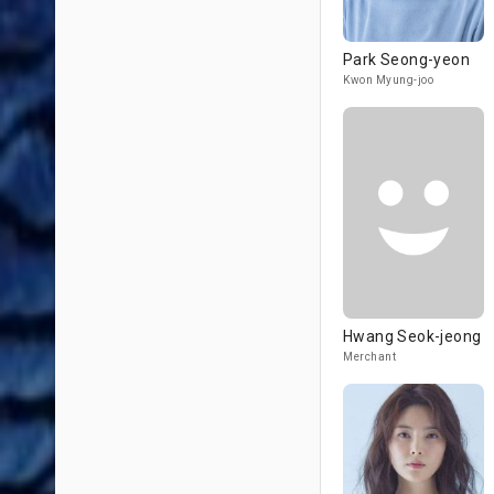
Park Seong-yeon
Kwon Myung-joo
Hwang Seok-jeong
Merchant