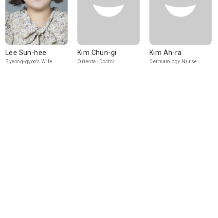
Lee Sun-hee
Kim Chun-gi
Kim Ah-ra
Byeong-gyoo's Wife
Oriental Doctor
Dermatology Nurse