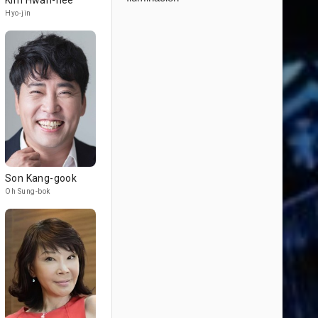
Kim Hwan-hee
Hyo-jin
Son Kang-gook
Oh Sung-bok