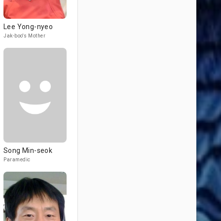
Lee Yong-nyeo
Jak-boo's Mother
Song Min-seok
Paramedic