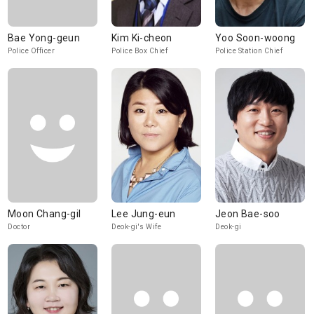
Bae Yong-geun
Kim Ki-cheon
Yoo Soon-woong
Police Officer
Police Box Chief
Police Station Chief
Moon Chang-gil
Lee Jung-eun
Jeon Bae-soo
Doctor
Deok-gi's Wife
Deok-gi