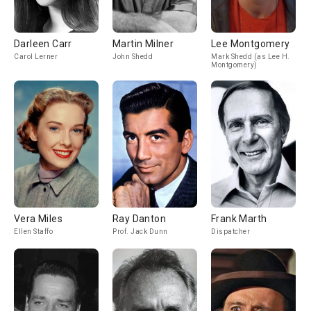
Darleen Carr
Martin Milner
Lee Montgomery
Carol Lerner
John Shedd
Mark Shedd (as Lee H.
Montgomery)
Vera Miles
Ray Danton
Frank Marth
Ellen Staffo
Prof. Jack Dunn
Dispatcher