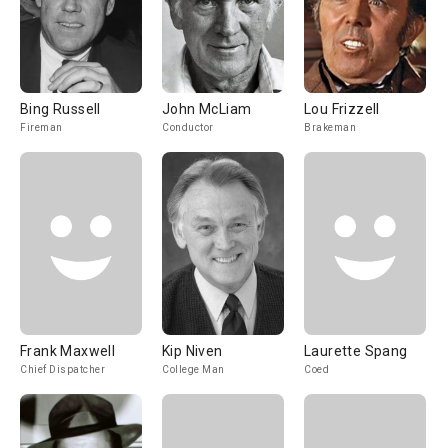
Bing Russell
John McLiam
Lou Frizzell
Fireman
Conductor
Brakeman
Frank Maxwell
Kip Niven
Laurette Spang
Chief Dispatcher
College Man
Coed