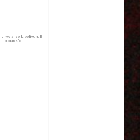
irector de la película. El
oductoras y/o