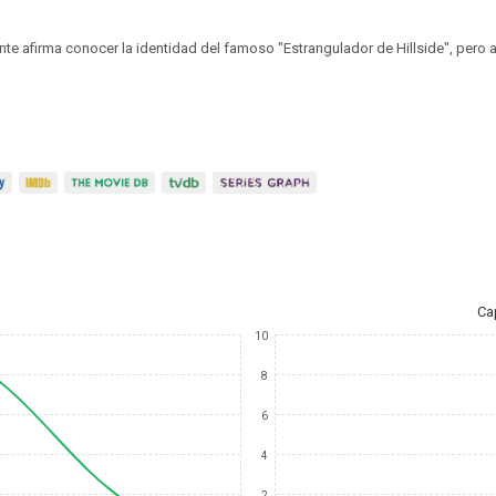
nte afirma conocer la identidad del famoso "Estrangulador de Hillside", per
Ca
10
8
6
4
2