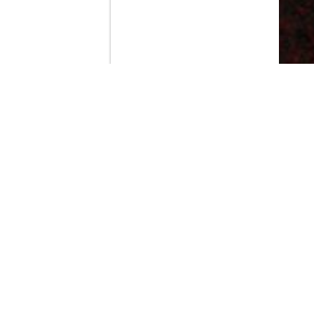
Contenido que expirara en VOD
Amazon Prime Video
Movistar+
Netflix
Filmin
HBO Max