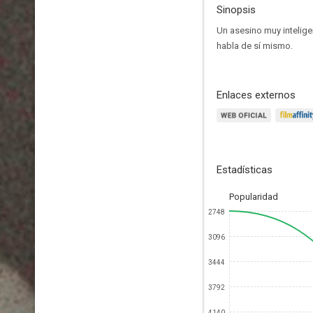
Sinopsis
Un asesino muy intelige
habla de sí mismo.
Enlaces externos
Estadísticas
Popularidad
2748
3096
3444
3792
4140