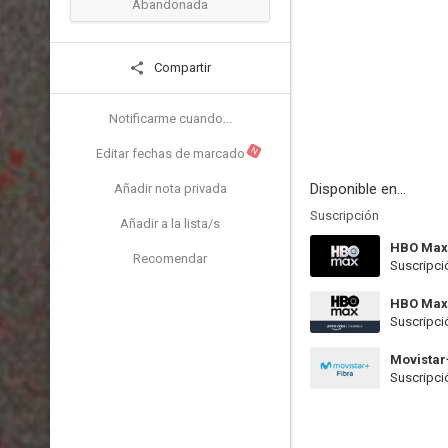
Abandonada
Compartir
Notificarme cuando...
N
Editar fechas de marcado
Disponible en...
Añadir nota privada
Suscripción
Añadir a la lista/s
HBO Max
Recomendar
Suscripci
HBO Max
Suscripci
Movistar
Suscripci