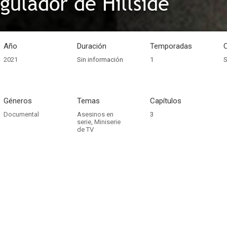
ngulador de Hillside
Año
Duración
Temporadas
2021
Sin información
1
S
Géneros
Temas
Capítulos
Documental
Asesinos en
3
serie
,
Miniserie
de TV