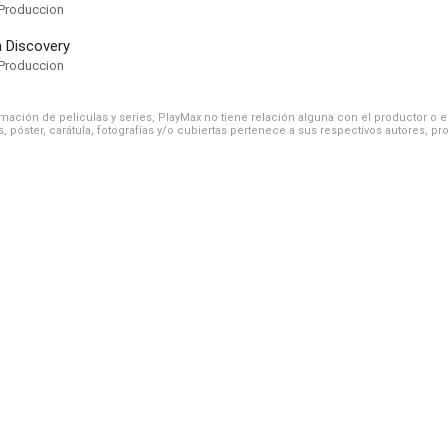
Produccion
n Discovery
Produccion
ación de películas y series, PlayMax no tiene relación alguna con el productor o el d
, póster, carátula, fotografías y/o cubiertas pertenece a sus respectivos autores, pr