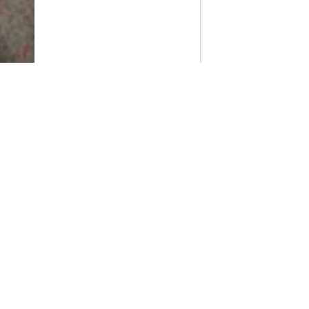
PlayMax
2026
Series populares
La Casa del Dragón
Silo
Stuart no consigue salvar el universo
Ted Lasso
Rick y Morty
Acerca de PlayMax
Apps
API
Términos y Condiciones