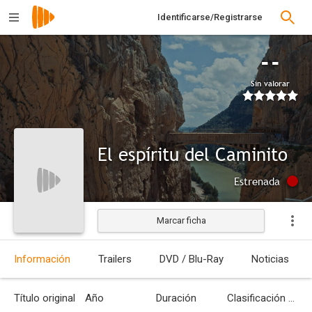
Identificarse/Registrarse
--
Sin valorar
El espíritu del Caminito
Estrenada
Marcar ficha
Información
Trailers
DVD / Blu-Ray
Noticias
Título original
Año
Duración
Clasificación por edades