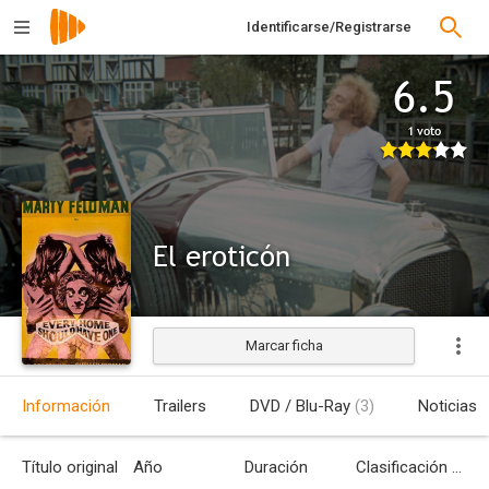
Identificarse/Registrarse
6.5
1 voto
El eroticón
Marcar ficha
Información
Trailers
DVD / Blu-Ray
(3)
Noticias
Título original
Año
Duración
Clasificación por edades