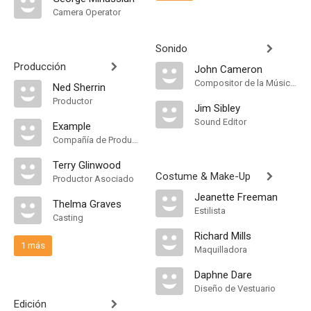
Camera Operator
Sonido
Producción
John Cameron
Compositor de la Música Original
Ned Sherrin
Productor
Jim Sibley
Sound Editor
Example
Compañía de Produccion
Terry Glinwood
Costume & Make-Up
Productor Asociado
Jeanette Freeman
Thelma Graves
Estilista
Casting
Richard Mills
1 más
Maquilladora
Daphne Dare
Diseño de Vestuario
Edición