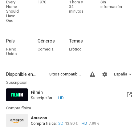
Every
1970
1 hora y
Sin
Home
34
información
Should
minutos
Have
One
País
Géneros
Temas
Reino
Comedia
Erótico
Unido
Disponible en...
Sitios compatibles
España
Suscripción
Filmin
Suscripción:
HD
Disponible hasta el Mié, 31 Dic 2031 (Quedan 5 años)
Compra física
Amazon
Compra física:
SD
13.80 €
HD
7.99 €