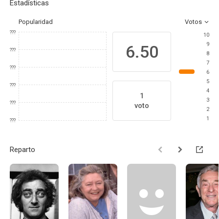
Estadísticas
Popularidad
Votos
???
10
9
6.50
???
8
7
???
6
5
???
4
1
3
???
voto
2
1
???
Reparto