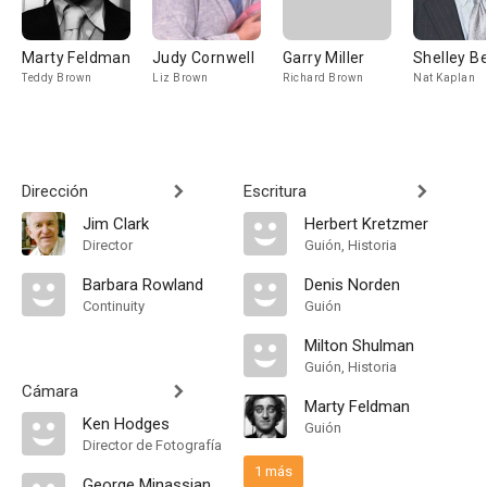
Marty Feldman
Judy Cornwell
Garry Miller
Shelley B
Teddy Brown
Liz Brown
Richard Brown
Nat Kaplan
Dirección
Escritura
Jim Clark
Herbert Kretzmer
Director
Guión, Historia
Barbara Rowland
Denis Norden
Continuity
Guión
Milton Shulman
Guión, Historia
Cámara
Marty Feldman
Ken Hodges
Guión
Director de Fotografía
1 más
George Minassian