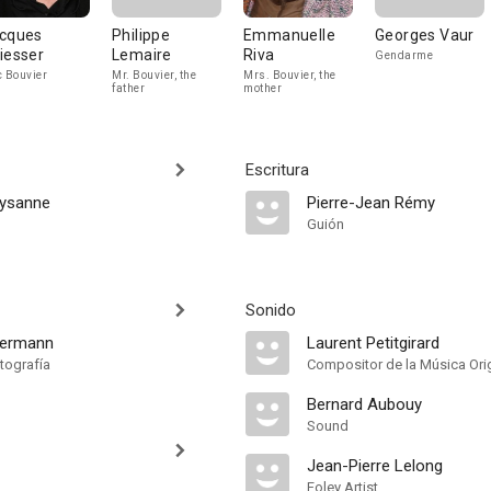
cques
Philippe
Emmanuelle
Georges Vaur
iesser
Lemaire
Riva
Gendarme
c Bouvier
Mr. Bouvier, the
Mrs. Bouvier, the
father
mother
Escritura
eysanne
Pierre-Jean Rémy
Guión
Sonido
zermann
Laurent Petitgirard
tografía
Compositor de la Música Orig
Bernard Aubouy
Sound
Jean-Pierre Lelong
Foley Artist