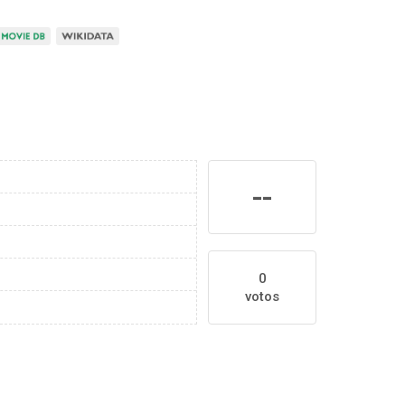
--
0
votos