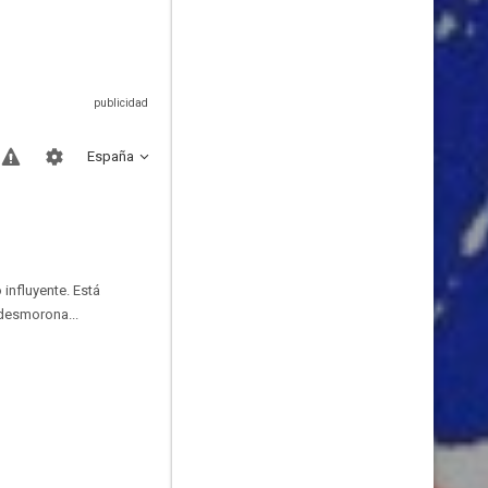
España
 influyente. Está
desmorona...