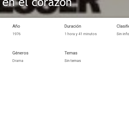
o en el corazón
Año
Duración
Clasif
1976
1 hora y 41 minutos
Sin inf
Géneros
Temas
Drama
Sin temas