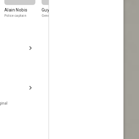
Alain Nobis
Guy Dhers
Raoul Curet
Caroline
Bonhomm
Police captain
Gendarme
Georges, the butler
Younger sister
inal