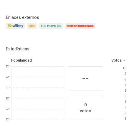
Enlaces externos
Estadísticas
Popularidad
Votos
???
10
9
--
???
8
7
???
6
5
???
4
0
3
???
votos
2
1
???