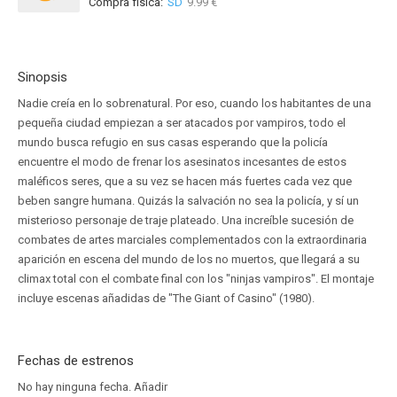
Compra física:
SD
9.99 €
Sinopsis
Nadie creía en lo sobrenatural. Por eso, cuando los habitantes de una
pequeña ciudad empiezan a ser atacados por vampiros, todo el
mundo busca refugio en sus casas esperando que la policía
encuentre el modo de frenar los asesinatos incesantes de estos
maléficos seres, que a su vez se hacen más fuertes cada vez que
beben sangre humana. Quizás la salvación no sea la policía, y sí un
misterioso personaje de traje plateado. Una increíble sucesión de
combates de artes marciales complementados con la extraordinaria
aparición en escena del mundo de los no muertos, que llegará a su
climax total con el combate final con los "ninjas vampiros". El montaje
incluye escenas añadidas de "The Giant of Casino" (1980).
Fechas de estrenos
No hay ninguna fecha.
Añadir