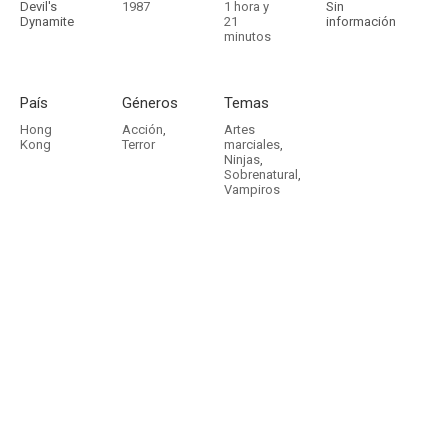
Devil's
1987
1 hora y
Sin
Dynamite
21
información
minutos
País
Géneros
Temas
Hong
Acción
,
Artes
Kong
Terror
marciales
,
Ninjas
,
Sobrenatural
,
Vampiros