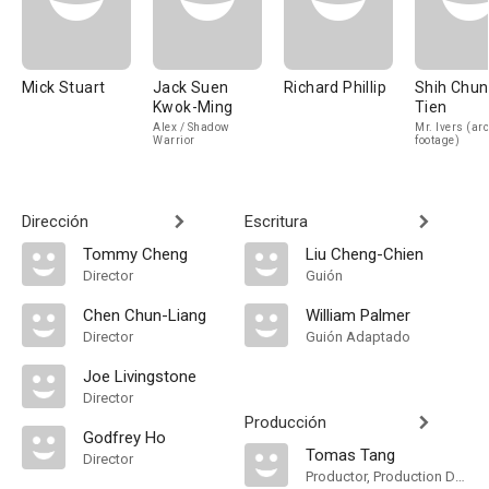
Mick Stuart
Jack Suen
Richard Phillip
Shih Chun
Kwok-Ming
Tien
Alex / Shadow
Mr. Ivers (ar
Warrior
footage)
Dirección
Escritura
Tommy Cheng
Liu Cheng-Chien
Director
Guión
Chen Chun-Liang
William Palmer
Director
Guión Adaptado
Joe Livingstone
Director
Producción
Godfrey Ho
Tomas Tang
Director
Productor, Production Designer