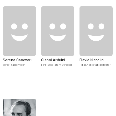
Serena Canevari
Gianni Arduini
Flavio Niccolini
Script Supervisor
First Assistant Director
First Assistant Director