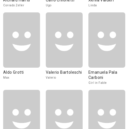
Richard Harris
Carlo Chionetti
Xenia Valderi
Corrado Zeller
Ugo
Linda
Aldo Grotti
Valerio Bartoleschi
Emanuela Pala
Carboni
Max
Valerio
Girl in Fable