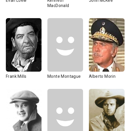
Evan Loew
Kenneth
John McKee
MacDonald
Frank Mills
Monte Montague
Alberto Morin