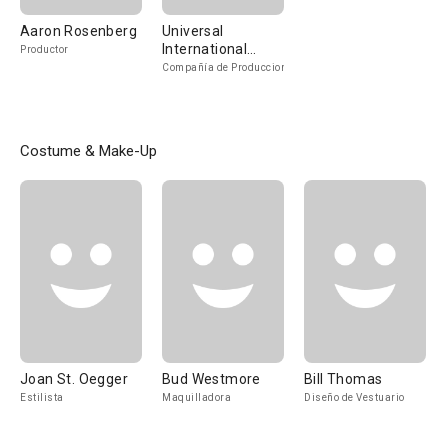
Aaron Rosenberg
Universal
International
Productor
Pictures
Compañía de Produccion
Costume & Make-Up
Joan St. Oegger
Bud Westmore
Bill Thomas
Estilista
Maquilladora
Diseño de Vestuario