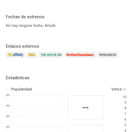
Fechas de estrenos
No hay ninguna fecha.
Añadir
Enlaces externos
Estadísticas
Popularidad
Votos
???
10
9
--
???
8
7
???
6
5
???
4