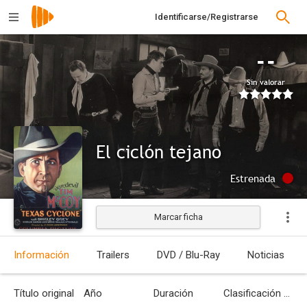
Identificarse/Registrarse
--
Sin valorar
El ciclón tejano
Estrenada
Marcar ficha
Información
Trailers
DVD / Blu-Ray
Noticias
Título original
Año
Duración
Clasificación por edades