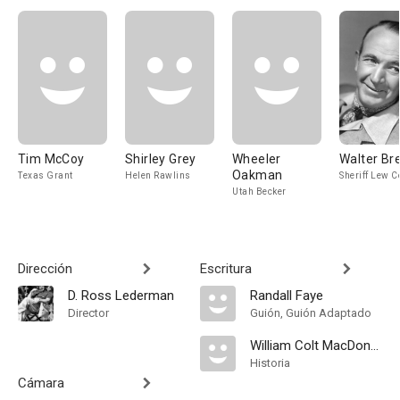
Tim McCoy
Shirley Grey
Wheeler
Walter Br
Oakman
Texas Grant
Helen Rawlins
Sheriff Lew C
Utah Becker
Dirección
Escritura
D. Ross Lederman
Randall Faye
Director
Guión, Guión Adaptado
William Colt MacDonald
Historia
Cámara