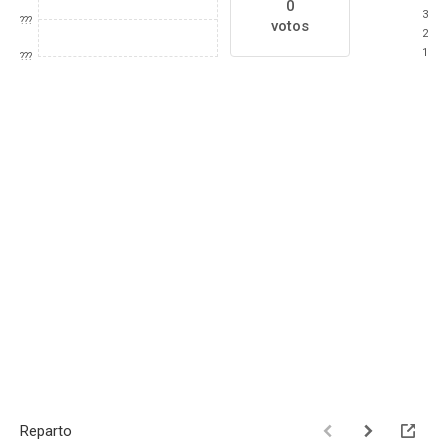
0
3
???
votos
2
1
???
Reparto