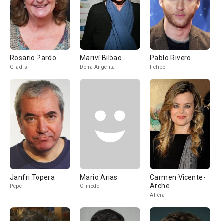
Rosario Pardo
Mariví Bilbao
Pablo Rivero
Gladis
Doña Angelita
Felipe
Janfri Topera
Mario Arias
Carmen Vicente-
Arche
Pepe
Olmedo
Alicia