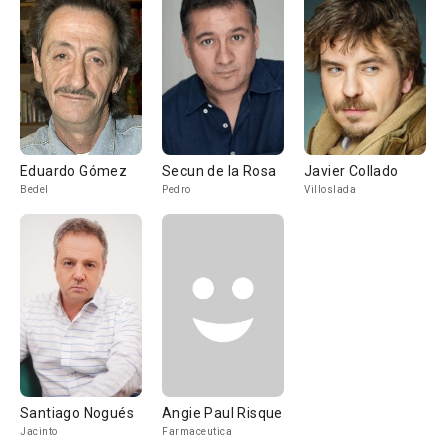
Eduardo Gómez
Secun de la Rosa
Javier Collado
Bedel
Pedro
Villoslada
Santiago Nogués
Angie Paul Risque
Jacinto
Farmaceutica