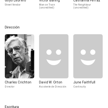
Goyo Lebrero
Victor Baring
Catharina Ferraz
Street Vendor
Man on Train
The Neighbour
(uncredited)
(uncredited)
Dirección
Charles Crichton
David W. Orton
June Faithfull
Director
Asistente de Dirección
Continuity
Escritura