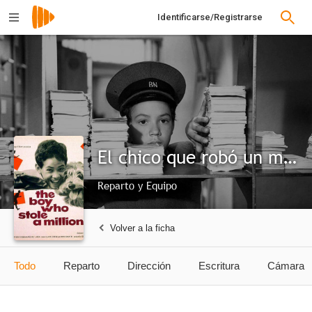
Identificarse/Registrarse
El chico que robó un millón
Reparto y Equipo
Volver a la ficha
Todo
Reparto
Dirección
Escritura
Cámara