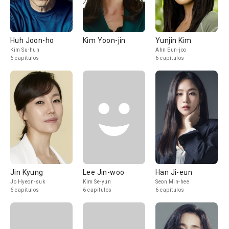
Huh Joon-ho
Kim Yoon-jin
Yunjin Kim
Kim Su-hun
Ahn Eun-joo
6 capítulos
6 capítulos
Jin Kyung
Lee Jin-woo
Han Ji-eun
Jo Hyeon-suk
Kim Se-yun
Seon Min-hee
6 capítulos
6 capítulos
6 capítulos