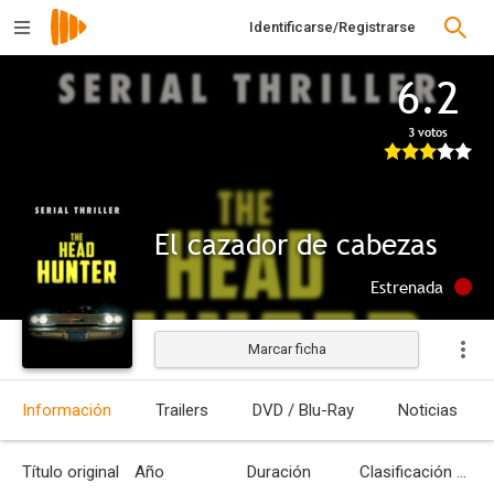
Identificarse/Registrarse
6.2
3 votos
El cazador de cabezas
Estrenada
Marcar ficha
Información
Trailers
DVD / Blu-Ray
Noticias
Título original
Año
Duración
Clasificación por edades