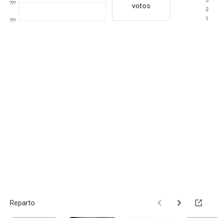
3
???
votos
2
1
???
Reparto