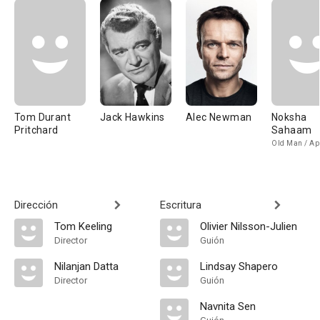
Tom Durant
Jack Hawkins
Alec Newman
Noksha
Pritchard
Sahaam
Old Man / Ap
Dirección
Escritura
Tom Keeling
Olivier Nilsson-Julien
Director
Guión
Nilanjan Datta
Lindsay Shapero
Director
Guión
Navnita Sen