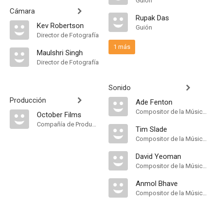
Guión
Cámara
Rupak Das
Kev Robertson
Guión
Director de Fotografía
1 más
Maulshri Singh
Director de Fotografía
Sonido
Producción
Ade Fenton
Compositor de la Música Original
October Films
Compañía de Produccion
Tim Slade
Compositor de la Música Original
David Yeoman
Compositor de la Música Original
Anmol Bhave
Compositor de la Música Original