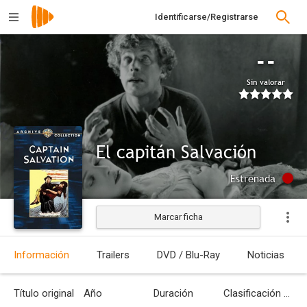
Identificarse/Registrarse
--
Sin valorar
El capitán Salvación
Estrenada
Marcar ficha
Información
Trailers
DVD / Blu-Ray
Noticias
Título original
Año
Duración
Clasificación por edades