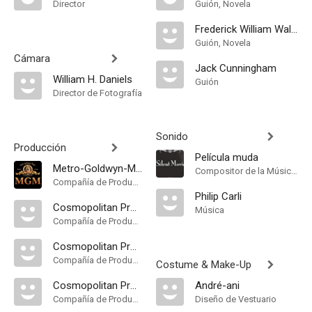
Director
Guión, Novela
Frederick William Wallace
Guión, Novela
Cámara
Jack Cunningham
William H. Daniels
Guión
Director de Fotografía
Sonido
Producción
Película muda
Metro-Goldwyn-Mayer
Compositor de la Música Original
Compañía de Produccion
Philip Carli
Cosmopolitan Production
Música
Compañía de Produccion
Cosmopolitan Productions
Compañía de Produccion
Costume & Make-Up
Cosmopolitan Productions. Distribuida por Metro-Goldwyn-Mayer
André-ani
Compañía de Produccion
Diseño de Vestuario