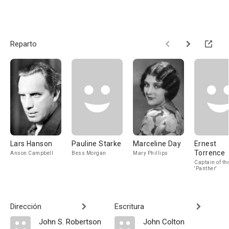
Reparto
Lars Hanson
Pauline Starke
Marceline Day
Ernest
Torrence
Anson Campbell
Bess Morgan
Mary Phillips
Captain of th
'Panther'
Dirección
Escritura
John S. Robertson
John Colton