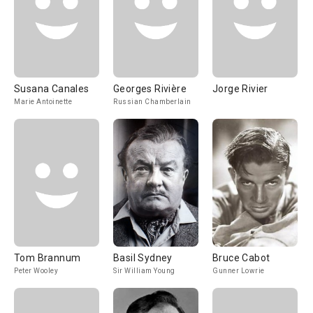
Susana Canales
Georges Rivière
Jorge Rivier
Marie Antoinette
Russian Chamberlain
Tom Brannum
Basil Sydney
Bruce Cabot
Peter Wooley
Sir William Young
Gunner Lowrie