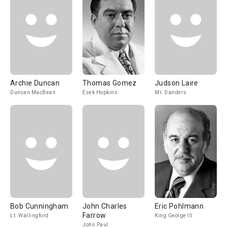
Archie Duncan
Thomas Gomez
Judson Laire
Duncan MacBean
Esek Hopkins
Mr. Danders
Bob Cunningham
John Charles
Eric Pohlmann
Farrow
Lt. Wallingford
King George III
John Paul