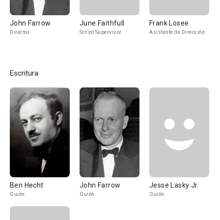
John Farrow
June Faithfull
Frank Losee
Director
Script Supervisor
Asistente de Dirección
Escritura
Ben Hecht
John Farrow
Jesse Lasky Jr.
Guión
Guión
Guión