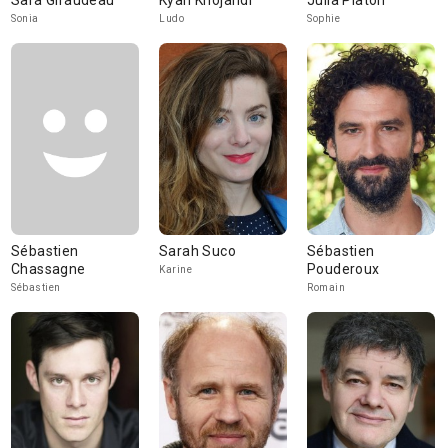
Sara Giraudeau
Kyan Khojandi
Julia Piaton
Sonia
Ludo
Sophie
Sébastien
Sarah Suco
Sébastien
Chassagne
Pouderoux
Karine
Sébastien
Romain