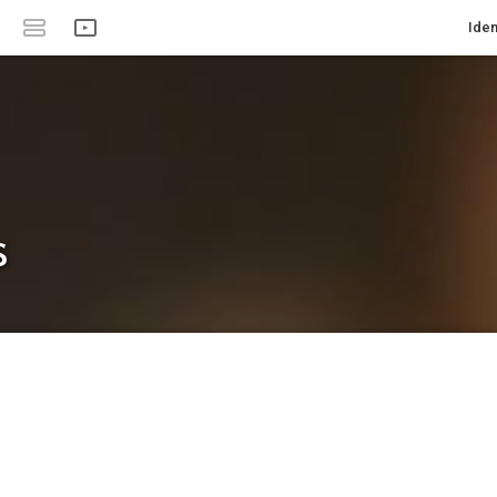
Iden
s