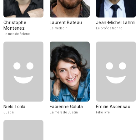
Christophe
Laurent Bateau
Jean-Michel Lahmi
Montenez
Le médecin
Le prof de techno
Le mec de Solène
Niels Tolila
Fabienne Galula
Émilie Ascensao
Justin
La mère de Justin
Fille ivre