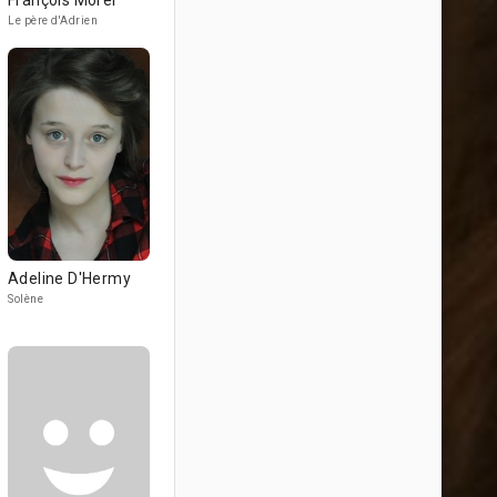
François Morel
Le père d'Adrien
Adeline D'Hermy
Solène