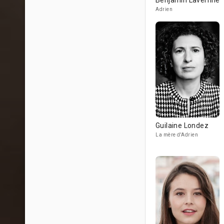
Benjamin Lavernhe
Adrien
Guilaine Londez
La mère d'Adrien