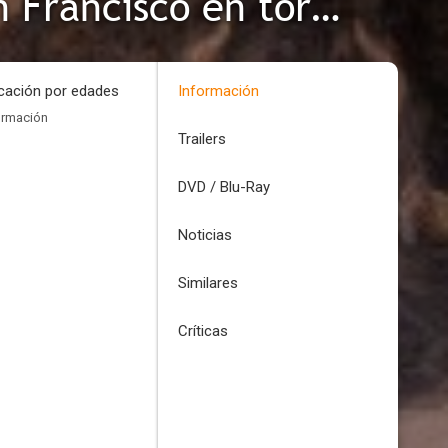
El bien y el mal. Conversación con Francisco en torno a Giotto
icación por edades
Información
ormación
Trailers
DVD / Blu-Ray
Noticias
Similares
Críticas