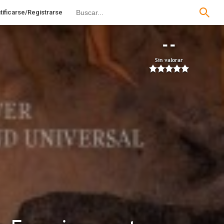
tificarse/Registrarse
--
Sin valorar