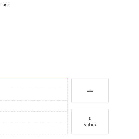
ñadir
--
0
votos