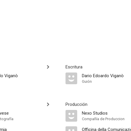
Escritura
do Viganò
Dario Edoardo Viganò
Guión
Producción
ovese
Nexo Studios
tografía
Compañía de Produccion
emia
Officina della Comunicaz