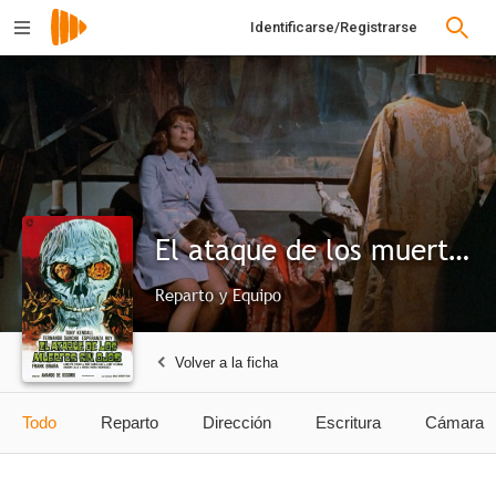
Identificarse/Registrarse
El ataque de los muertos sin ojos
Reparto y Equipo
Volver a la ficha
Todo
Reparto
Dirección
Escritura
Cámara