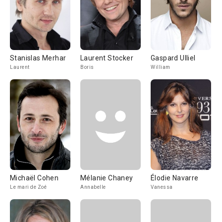
Stanislas Merhar
Laurent Stocker
Gaspard Ulliel
Laurent
Boris
William
Michaël Cohen
Mélanie Chaney
Élodie Navarre
Le mari de Zoé
Annabelle
Vanessa