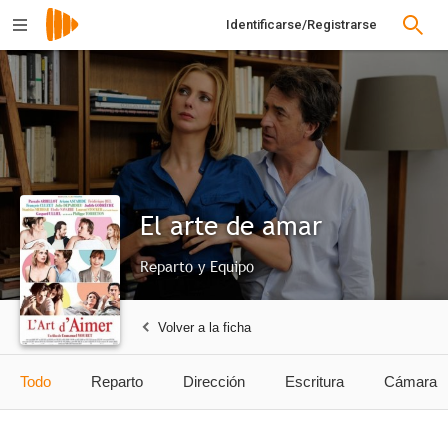
Identificarse/Registrarse
El arte de amar
Reparto y Equipo
Volver a la ficha
Todo
Reparto
Dirección
Escritura
Cámara