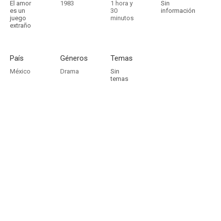
El amor
1983
1 hora y
Sin
es un
30
información
juego
minutos
extraño
País
Géneros
Temas
México
Drama
Sin
temas