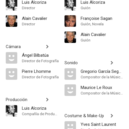
Luis Alcoriza
Luis Alcoriza
Director
Guión
Alain Cavalier
Françoise Sagan
Director
Guión, Novela
Alain Cavalier
Guión
Cámara
Ángel Bilbatúa
Director de Fotografía
Sonido
Pierre Lhomme
Gregorio García Segura
Director de Fotografía
Compositor de la Música Original
Maurice Le Roux
Compositor de la Música Original
Producción
Luis Alcoriza
Compañía de Produccion
Costume & Make-Up
Yves Saint Laurent