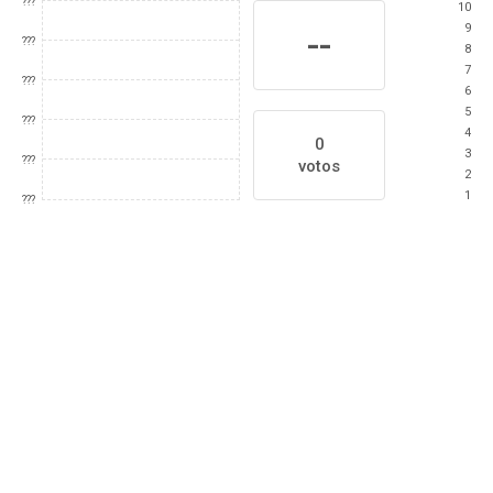
???
10
9
--
???
8
7
???
6
5
???
4
0
3
???
votos
2
1
???