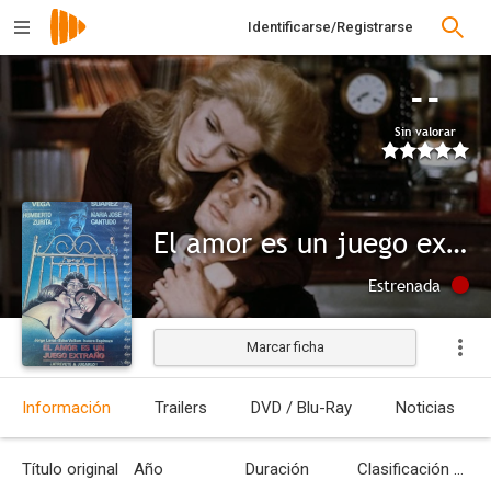
Identificarse/Registrarse
--
Sin valorar
El amor es un juego extraño
Estrenada
Marcar ficha
Información
Trailers
DVD / Blu-Ray
Noticias
Título original
Año
Duración
Clasificación por edades