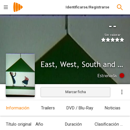
Identificarse/Registrarse
--
Sin valorar
East, West, South and North
Estrenada
Marcar ficha
Información
Trailers
DVD / Blu-Ray
Noticias
Título original
Año
Duración
Clasificación por edades