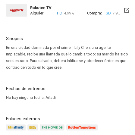
Rakuten TV
Alquiler:
HD
4.99 €
Compra:
SD
7.99 €
HD
9
Sinopsis
En una ciudad dominada por el crimen, Lily Chen, una agente
implacable, recibe una llamada que lo cambia todo: su marido ha sido
secuestrado. Para salvarlo, deberá infiltrarse y obedecer órdenes que
contradicen todo en lo que cree.
Fechas de estrenos
No hay ninguna fecha.
Añadir
Enlaces externos