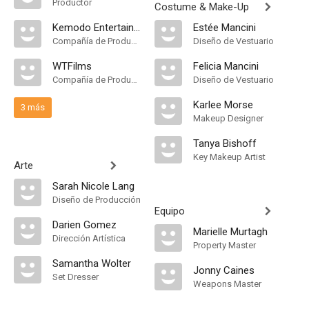
Productor
Costume & Make-Up
Kemodo Entertainment
Estée Mancini
Compañía de Produccion
Diseño de Vestuario
WTFilms
Felicia Mancini
Compañía de Produccion
Diseño de Vestuario
Karlee Morse
3 más
Makeup Designer
Tanya Bishoff
Key Makeup Artist
Arte
Sarah Nicole Lang
Diseño de Producción
Equipo
Darien Gomez
Marielle Murtagh
Dirección Artística
Property Master
Samantha Wolter
Jonny Caines
Set Dresser
Weapons Master