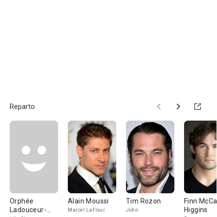
Reparto
Orphée
Alain Moussi
Tim Rozon
Finn McC
Ladouceur-
Higgins
Marcel LaFleur
John