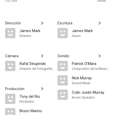
Nguyen
Lily Chen
Romeo
Dirección
Escritura
James Mark
James Mark
Director
Guión
Cámara
Sonido
Rafal Strupinski
Patrick O'Mara
Director de Fotografía
Compositor de la Música Original
Nick Murray
Sound Mixer
Producción
Colin Justin Murray
Tony del Rio
Boom Operator
Productor
Bruno Marino