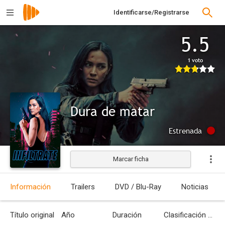
Identificarse/Registrarse
5.5
1 voto
Dura de matar
Estrenada
Marcar ficha
Información
Trailers
DVD / Blu-Ray
Noticias
Título original
Año
Duración
Clasificación por edades