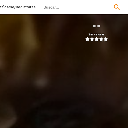
tificarse/Registrarse
--
Sin valorar