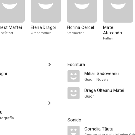
nest Maftei
Elena Drăgoi
Florina Cercel
Matei
Alexandru
ndfather
Grandmother
Stepmother
Father
Escritura
aghi
Mihail Sadoveanu
Guión, Novela
Draga Olteanu Matei
Guión
cu
tografía
Sonido
Cornelia Tăutu
Compositor de la Música Orig