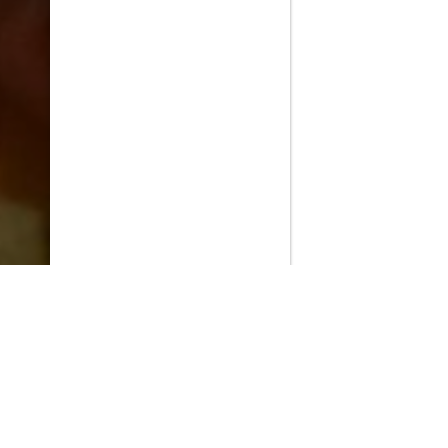
PlayMax
2026
Series populares
La Casa del Dragón
Silo
Stuart no consigue salvar el universo
Ted Lasso