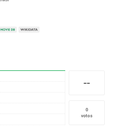
--
0
votos