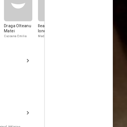
Draga Olteanu
Ileana Stana
Aimee
Cezara
Matei
Ionescu
Iacobescu
Dafinescu
Cucoana Emilia
Madam Neicu
Dream Fairy
inal, Música