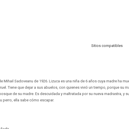
Sitios compatibles
de Mihail Sadoveanu de 1926. Lizuca es una niña de 6 años cuya madre ha mue
uel. Tiene que dejar a sus abuelos, con quienes vivió un tiempo, porque su ma
bosque de su madre. Es descuidada y maltratada por su nueva madrastra, y s
su perro, ella sabe cómo escapar.
ñadir