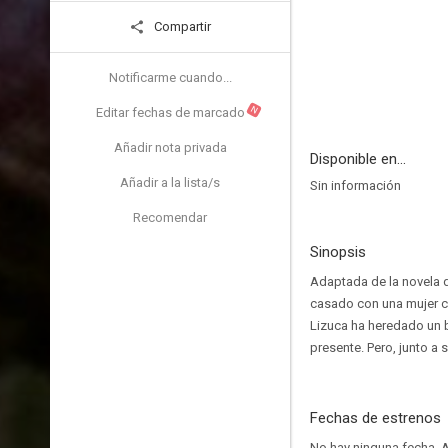
Compartir
Notificarme cuando...
N
Editar fechas de marcado
Añadir nota privada
Disponible en...
Añadir a la lista/s
Sin información
Recomendar
Sinopsis
Adaptada de la novela 
casado con una mujer cr
Lizuca ha heredado un 
presente. Pero, junto a 
Fechas de estrenos
No hay ninguna fecha.
A