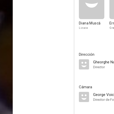
Diana Muscă
Er
Lizuca
Gra
Dirección
Gheorghe N
Director
Cámara
George Voi
Director de Fo