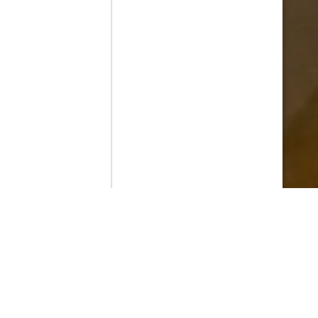
Contenido que expirara en VOD
Amazon Prime Video
Movistar+
Netflix
Filmin