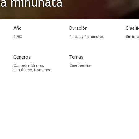
a minunata
Año
Duración
Clasif
1980
1 hora y 15 minutos
Sin inf
Géneros
Temas
Comedia
,
Drama
,
Cine familiar
Fantástico
,
Romance