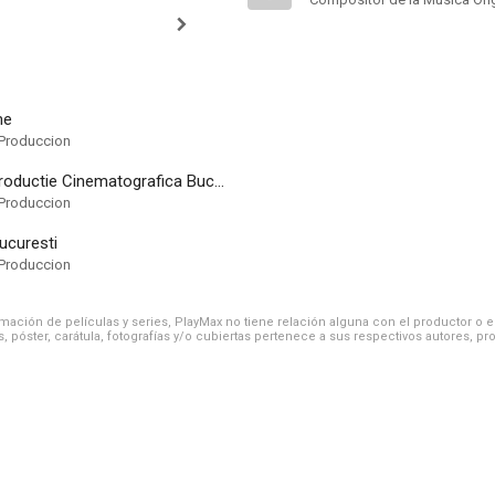
me
Produccion
Centrul de Productie Cinematografica Bucuresti
Produccion
ucuresti
Produccion
ación de películas y series, PlayMax no tiene relación alguna con el productor o el d
, póster, carátula, fotografías y/o cubiertas pertenece a sus respectivos autores, pr