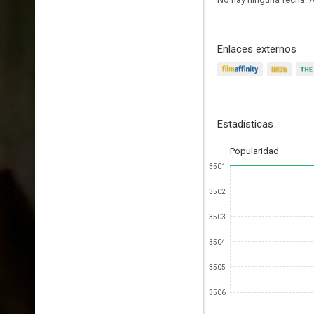
Enlaces externos
Estadísticas
Popularidad
3501
3502
3503
3504
3505
3506