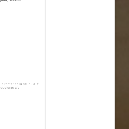
irector de la película. El
oductoras y/o