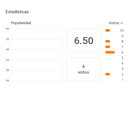
Estadísticas
Popularidad
Votos
???
10
9
6.50
???
8
7
???
6
5
???
4
6
3
???
votos
2
1
???