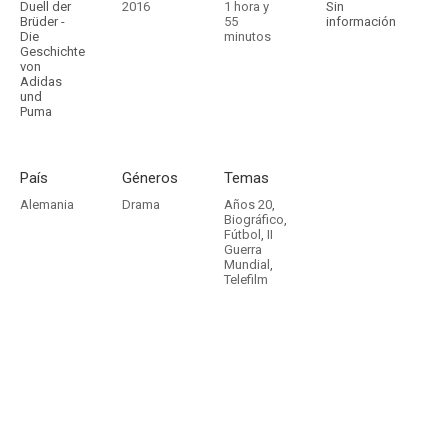
Duell der
2016
1 hora y
Sin
Brüder -
55
información
Die
minutos
Geschichte
von
Adidas
und
Puma
País
Géneros
Temas
Alemania
Drama
Años 20
,
Biográfico
,
Fútbol
,
II
Guerra
Mundial
,
Telefilm