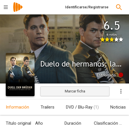
Identificarse/Registrarse
6.5
6 votos
Duelo de hermanos: la historia de Adidas y Puma
Estrenada
Marcar ficha
Información
Trailers
DVD / Blu-Ray
(1)
Noticias
Título original
Año
Duración
Clasificación por edades