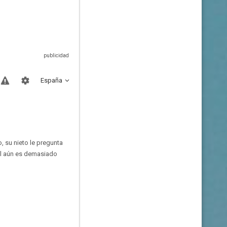
España
, su nieto le pregunta
 él aún es demasiado