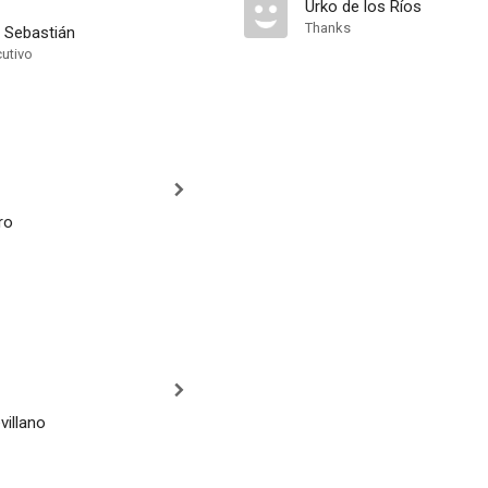
Urko de los Ríos
Thanks
 Sebastián
cutivo
ro
villano