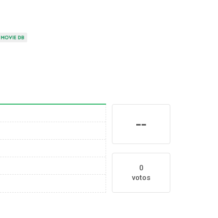
--
0
votos