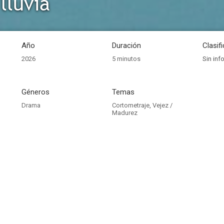
lluvia
Año
Duración
Clasif
2026
5 minutos
Sin inf
Géneros
Temas
Drama
Cortometraje
,
Vejez /
Madurez