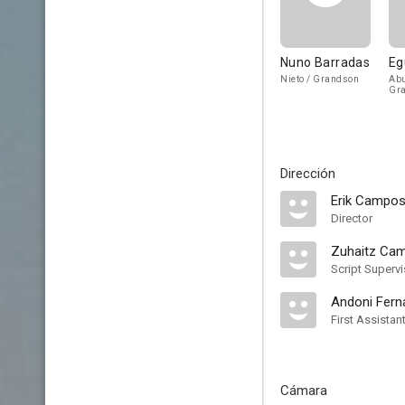
Nuno Barradas
Eg
Nieto / Grandson
Abu
Gr
Dirección
Erik Campo
Director
Zuhaitz Ca
Script Supervi
Andoni Fern
First Assistan
Cámara