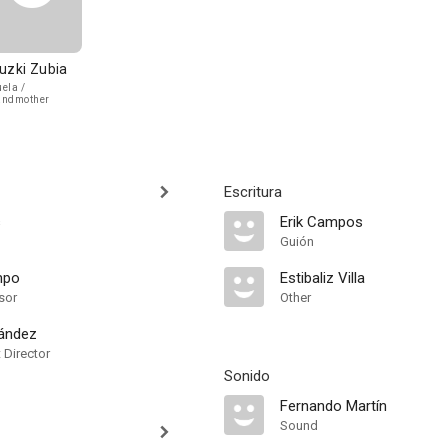
uzki Zubia
ela /
andmother
Escritura
s
Erik Campos
Guión
mpo
Estibaliz Villa
sor
Other
ández
t Director
Sonido
Fernando Martín
Sound