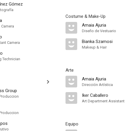
tínez Gómez
tografía
Costume & Make-Up
a
Amaia Ajuria
nt Camera
Diseño de Vestuario
o
Bianka Szamosi
tant Camera
Makeup & Hair
ao
g Technician
Arte
Amaia Ajuria
Dirección Artística
ss Group
Iker Caballero
Produccion
Art Department Assistant
Produccion
mpos
Equipo
cutivo