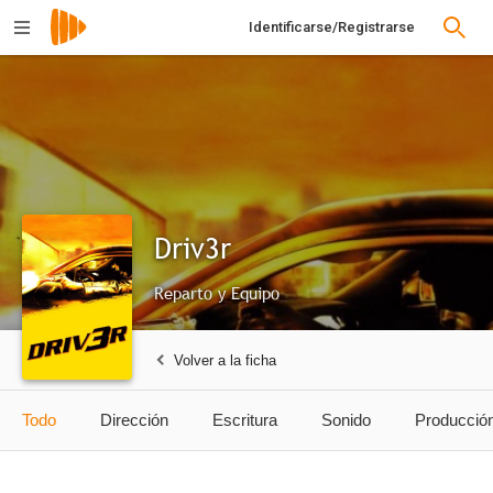
Identificarse/Registrarse
Driv3r
Reparto y Equipo
Volver a la ficha
Todo
Dirección
Escritura
Sonido
Producció