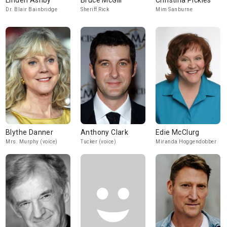
Linden Ashby
Bruce McGill
Christina Pickles
Dr. Blair Bainbridge
Sheriff Rick
Mim Sanburne
Blythe Danner
Anthony Clark
Edie McClurg
Mrs. Murphy (voice)
Tucker (voice)
Miranda Hoggendobber