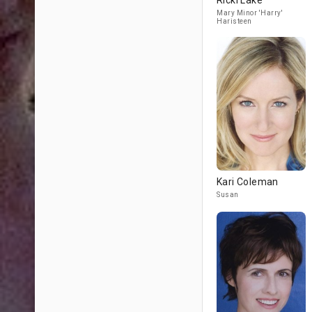
Ricki Lake
Mary Minor 'Harry'
Haristeen
Kari Coleman
Susan