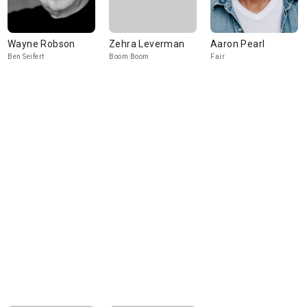
Wayne Robson
Zehra Leverman
Aaron Pearl
Ben Seifert
Boom Boom
Fair