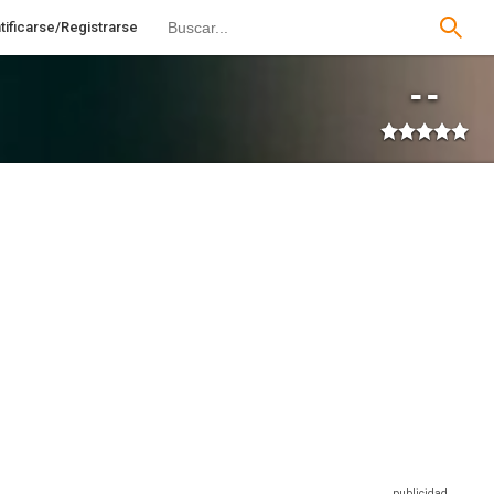
tificarse/Registrarse
--