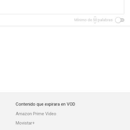
Mínimo de
50
palabras
Contenido que expirara en VOD
Amazon Prime Video
Movistar+