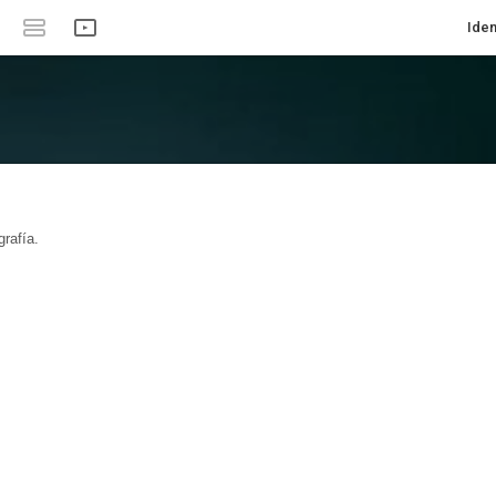
Iden
rafía.