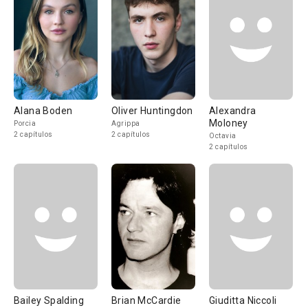
Alana Boden
Oliver Huntingdon
Alexandra
Moloney
Porcia
Agrippa
2 capítulos
2 capítulos
Octavia
2 capítulos
Bailey Spalding
Brian McCardie
Giuditta Niccoli