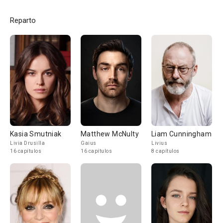
Reparto
Kasia Smutniak
Matthew McNulty
Liam Cunningham
Livia Drusilla
Gaius
Livius
16 capítulos
16 capítulos
8 capítulos