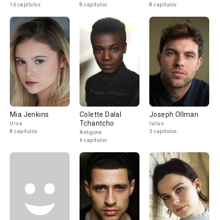
16 capítulos
8 capítulos
8 capítulos
Mia Jenkins
Colette Dalal
Joseph Ollman
Tchantcho
Ursa
Iullus
8 capítulos
3 capítulos
Antigone
6 capítulos