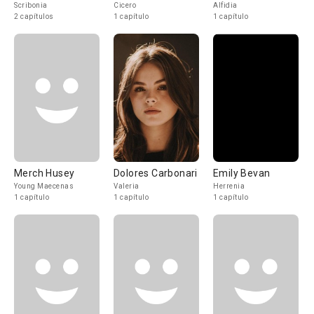
Scribonia
Cicero
Alfidia
2 capítulos
1 capítulo
1 capítulo
Merch Husey
Dolores Carbonari
Emily Bevan
Young Maecenas
Valeria
Herrenia
1 capítulo
1 capítulo
1 capítulo