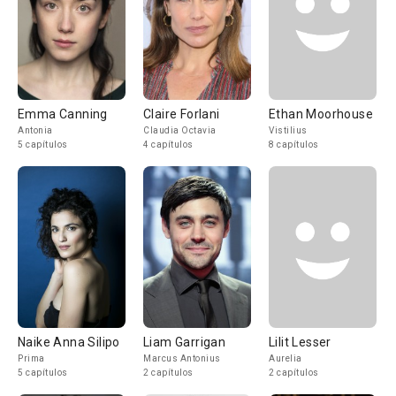
Emma Canning
Claire Forlani
Ethan Moorhouse
Antonia
Claudia Octavia
Vistilius
5 capítulos
4 capítulos
8 capítulos
Naike Anna Silipo
Liam Garrigan
Lilit Lesser
Prima
Marcus Antonius
Aurelia
5 capítulos
2 capítulos
2 capítulos