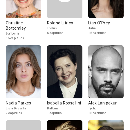
Christine
Roland Litrico
Liah O'Prey
Bottomley
Thelus
Julia
6 capítulos
16 capítulos
Scribonia
16 capítulos
Nadia Parkes
Isabella Rossellini
Alex Lanipekun
Livia Drusilla
Balbina
Tycho
2 capítulos
1 capítulo
16 capítulos