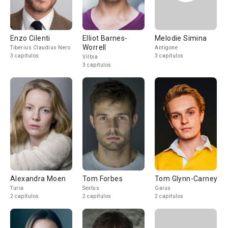
Enzo Cilenti
Elliot Barnes-
Melodie Simina
Worrell
Tiberius Claudius Nero
Antigone
3 capítulos
3 capítulos
Vilbia
3 capítulos
Alexandra Moen
Tom Forbes
Tom Glynn-Carney
Turia
Sextus
Gaius
2 capítulos
2 capítulos
2 capítulos