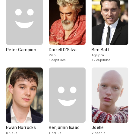
Peter Campion
Darrell D'Silva
Ben Batt
Piso
Agrippa
5 capítulos
12 capítulos
Ewan Horrocks
Benjamin Isaac
Joelle
Drusus
Tiberius
Vipsania