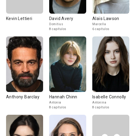
Kevin Lettieri
David Avery
Alaïs Lawson
Domitius
Marcella
8 capítulos
6 capítulos
Anthony Barclay
Hannah Chinn
Isabelle Connolly
Antonia
Antonina
8 capítulos
8 capítulos