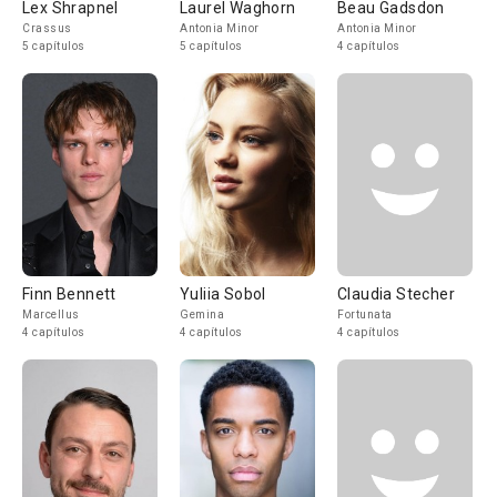
Lex Shrapnel
Laurel Waghorn
Beau Gadsdon
Crassus
Antonia Minor
Antonia Minor
5 capítulos
5 capítulos
4 capítulos
Finn Bennett
Yuliia Sobol
Claudia Stecher
Marcellus
Gemina
Fortunata
4 capítulos
4 capítulos
4 capítulos