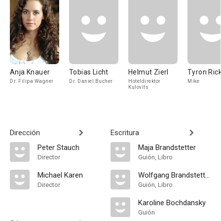
Anja Knauer
Tobias Licht
Helmut Zierl
Tyron Ric
Dr. Filipa Wagner
Dr. Daniel Bucher
Hoteldirektor
Mike
Kulovits
Dirección
Escritura
Peter Stauch
Maja Brandstetter
Director
Guión, Libro
Michael Karen
Wolfgang Brandstetter
Director
Guión, Libro
Karoline Bochdansky
Guión