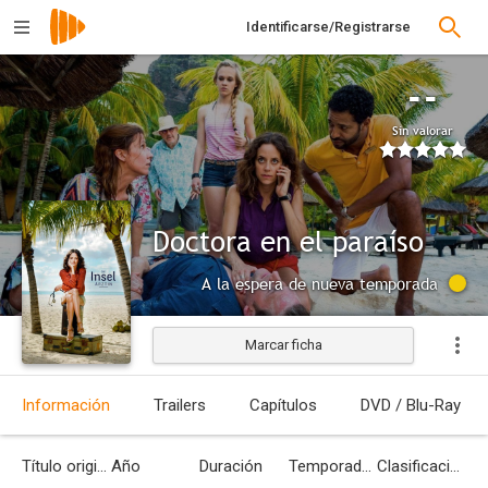
Identificarse/Registrarse
--
Sin valorar
Doctora en el paraíso
A la espera de nueva temporada
Marcar ficha
Información
Trailers
Capítulos
DVD / Blu-Ray
Título original
Año
Duración
Temporadas
Clasificación por edades