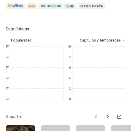
Estadísticas
Popularidad
Capítulos y Temporadas
???
10
???
8
???
6
???
4
???
2
???
0
Reparto