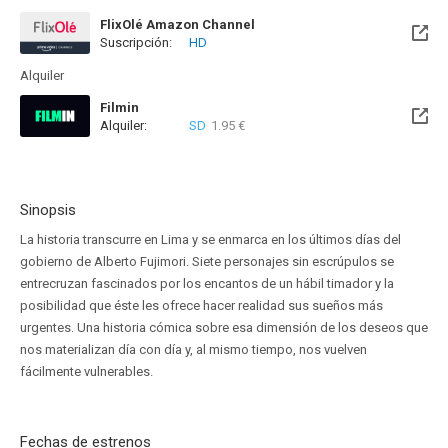
FlixOlé Amazon Channel
Suscripción:
HD
Alquiler
Filmin
Alquiler:
SD
1.95 €
Disponible hasta el Vie, 27 Nov 2026 (Quedan 3 meses)
Sinopsis
La historia transcurre en Lima y se enmarca en los últimos días del
gobierno de Alberto Fujimori. Siete personajes sin escrúpulos se
entrecruzan fascinados por los encantos de un hábil timador y la
posibilidad que éste les ofrece hacer realidad sus sueños más
urgentes. Una historia cómica sobre esa dimensión de los deseos que
nos materializan día con día y, al mismo tiempo, nos vuelven
fácilmente vulnerables.
Fechas de estrenos