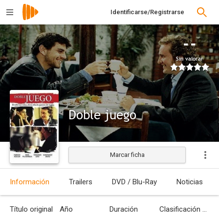
Identificarse/Registrarse
--
Sin valorar
Doble juego
Marcar ficha
Estrenada
Información
Trailers
DVD / Blu-Ray
Noticias
Título original
Año
Duración
Clasificación por edades