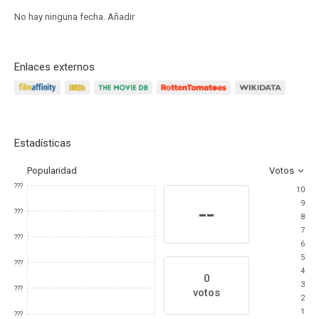
No hay ninguna fecha.
Añadir
Enlaces externos
Estadísticas
Popularidad
Votos
???
10
9
--
???
8
7
???
6
5
???
4
0
3
???
votos
2
1
???