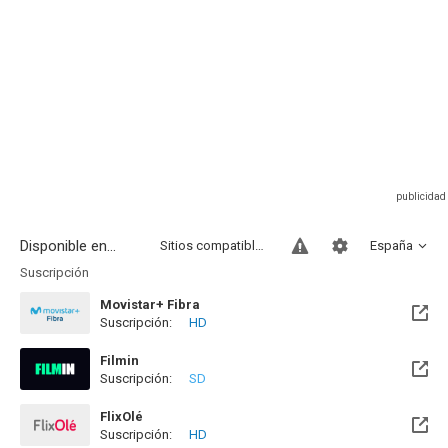
Disponible en...
Sitios compatibles
España
Suscripción
Movistar+ Fibra
Suscripción:
HD
Disponible hasta el Vie, 01 Ene 2100 (Quedan 73 años)
Filmin
Suscripción:
SD
Disponible hasta el Vie, 27 Nov 2026 (Quedan 3 meses)
FlixOlé
Suscripción:
HD