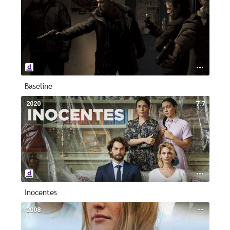
Baseline
2020
7.7
Inocentes
2008
--