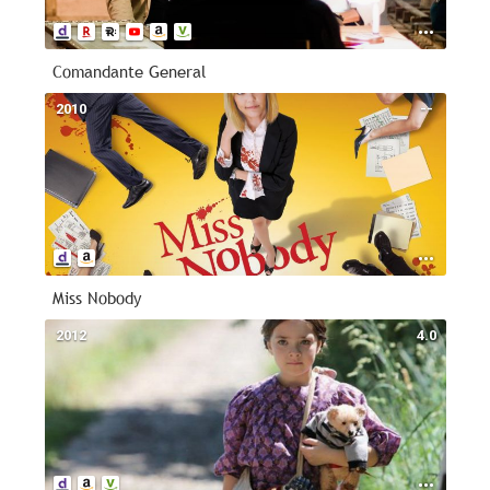
Comandante General
2010
--
Miss Nobody
2012
4.0