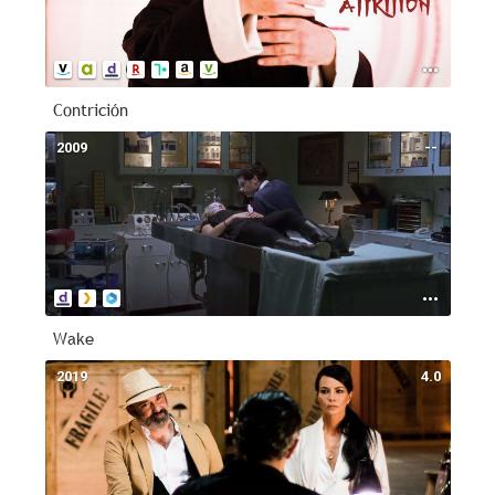
Contrición
2009
--
Wake
2019
4.0