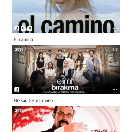
El camino
2018
9.3
No sueltes mi mano
2018
1.5