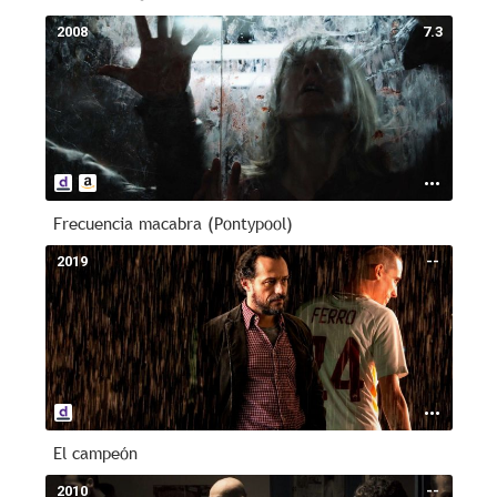
2008
7.3
Frecuencia macabra (Pontypool)
2019
--
El campeón
2010
--