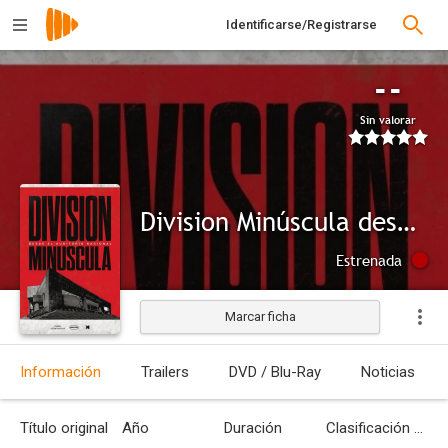
Identificarse/Registrarse
--
Sin valorar
Division Minúscula desde el Auditorio Nacional
Estrenada
Marcar ficha
Información
Trailers
DVD / Blu-Ray
Noticias
Título original
Año
Duración
Clasificación por edades