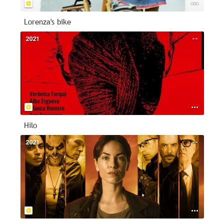
Lorenza's bike
2021
--
Hilo
2021
--