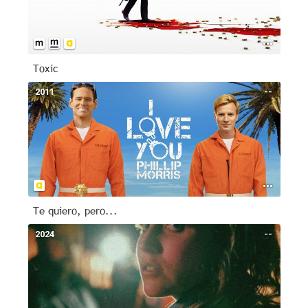
Toxic
2011
--
Te quiero, pero...
2024
--