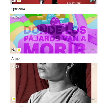
Spiricom
2022
--
A mor
2023
--