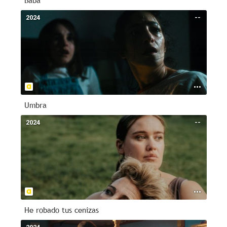
Baba
2024
--
Umbra
2024
--
He robado tus cenizas