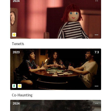
2024
--
Tenetis
2023
7.3
Co-Haunting
2024
--