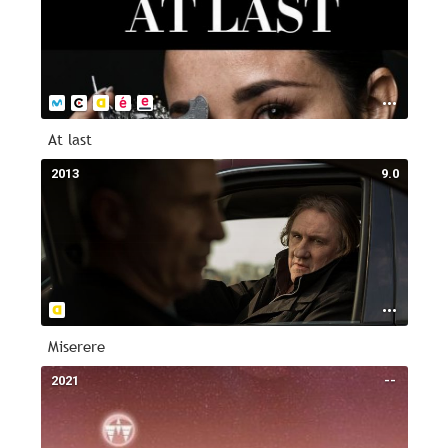
At last
2013
9.0
Miserere
2021
--