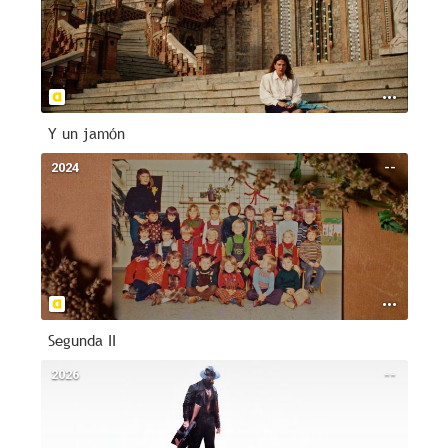
Y un jamón
2024
--
Segunda II
2026
--