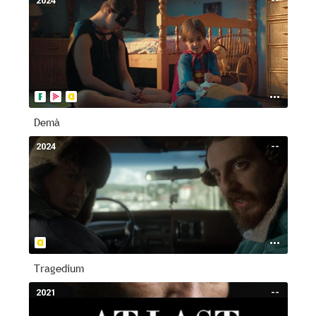
2024
--
Demà
2024
--
Tragedium
2021
--