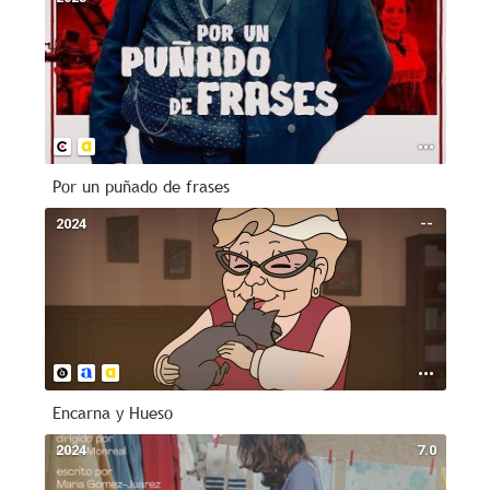
Por un puñado de frases
2024
--
Encarna y Hueso
2024
7.0