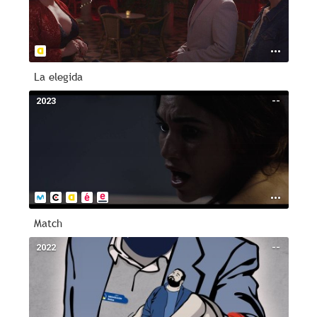
La elegida
2023
--
Match
2022
--