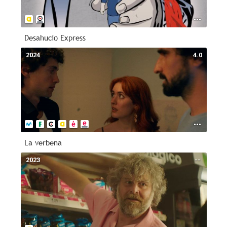
Desahucio Express
2024
4.0
La verbena
2023
--