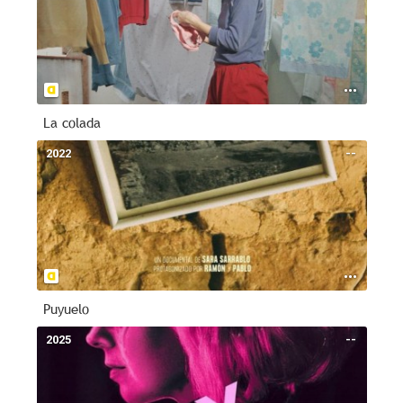
La colada
2022
--
Puyuelo
2025
--