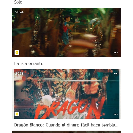
Sold
2024
--
La isla errante
2023
--
Dragón Blanco: Cuando el dinero fácil hace temblar al mundo