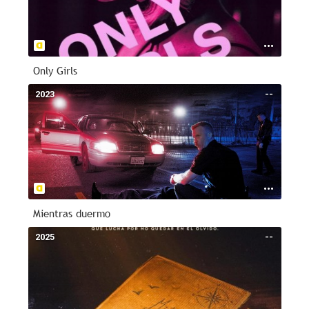
Only Girls
2023
--
Mientras duermo
2025
--