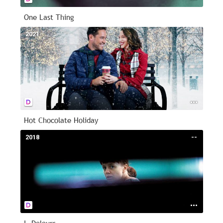
One Last Thing
2021
--
Hot Chocolate Holiday
2018
--