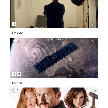
Tickled
2018
5.8
Aniara
2014
5.0