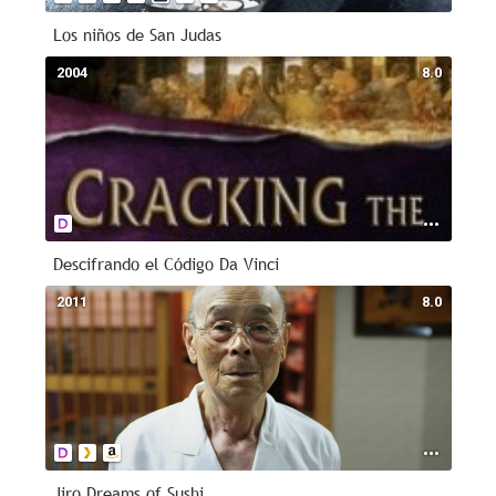
Los niños de San Judas
2004
8.0
Descifrando el Código Da Vinci
2011
8.0
Jiro Dreams of Sushi