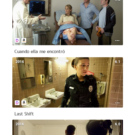
Cuando ella me encontró
2014
6.1
Last Shift
2016
6.0