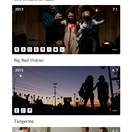
2013
7.1
Big Bad Wolves
2015
6.7
Tangerine
2007
6.2