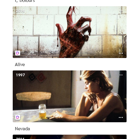
I, Dolours
2014
--
Alive
1997
--
Nevada