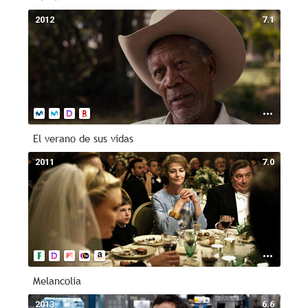
2012
7.1
El verano de sus vidas
2011
7.0
Melancolía
2013
6.6