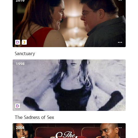
2016
--
Sanctuary
1998
--
The Sadness of Sex
2004
--