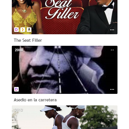
The Seat Filler
2000
--
Asedio en la carretera
2012
--