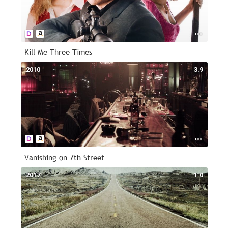
Kill Me Three Times
2010
3.9
Vanishing on 7th Street
2017
1.0