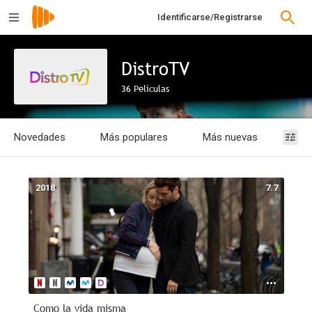
Identificarse/Registrarse
DistroTV
36 Películas
Novedades
Más populares
Más nuevas
Mejo
Filtrar
Documentales
Animación
Romance
Películas
España
Acción
Series
Infantil
Terror
Anime
Intriga
Rusia
Serie
1874
1874
1874
1967
2026
40m
1m
de
-
-
-
- 1h
TV
2019
2007
2015
20m
2018
7.7
Como la vida misma