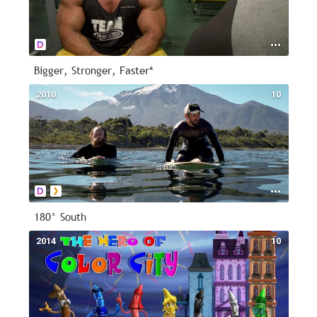
Bigger, Stronger, Faster*
2010
10
180° South
2014
10