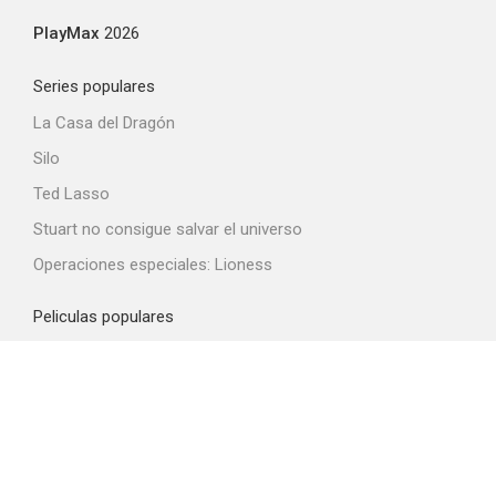
PlayMax
2026
Series populares
La Casa del Dragón
Silo
Ted Lasso
Stuart no consigue salvar el universo
Operaciones especiales: Lioness
Peliculas populares
Spider-Man: Brand New Day
La odisea
Obsession
La boca del diablo
El diablo viste de Prada 2