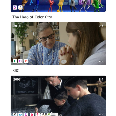
The Hero of Color City
2018
9.6
RBG
2003
8.4