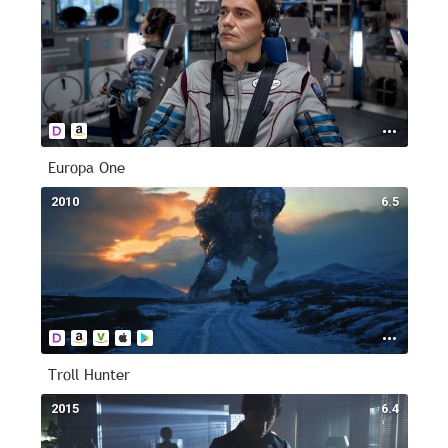
Europa One
2010
6.5
Troll Hunter
2015
6.4