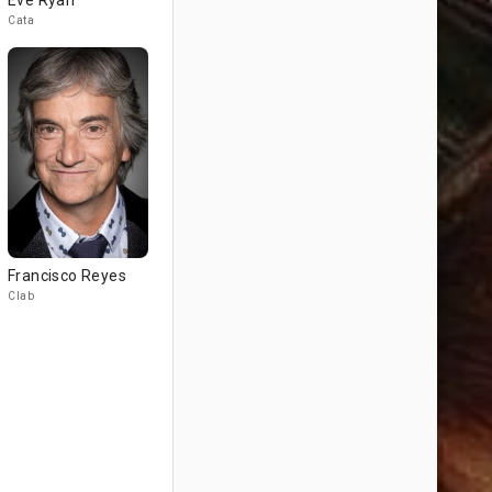
Eve Ryan
Cata
Francisco Reyes
Clab