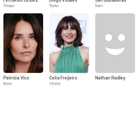
Fernando Lindez
Diego Vidales
Jan Buxaderas
Thiago
Taylor
Dani
Patricia Vico
Celia Freijeiro
Nathan Radley
Anne
Chiara