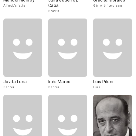
Manuel Monroy
Julia Gutiérrez
Gracita Morales
Caba
Alfredo's father
Girl with ice cream
Beatriz
Jovita Luna
Inés Marco
Luis Piloni
Dancer
Dancer
Luis