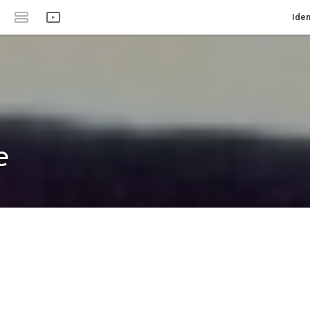
Iden
e