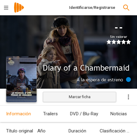
Identificarse/Registrarse
--
Sin valorar
Diary of a Chambermaid
A la espera de estreno
Marcar ficha
Información
Trailers
DVD / Blu-Ray
Noticias
Título original
Año
Duración
Clasificación por edades