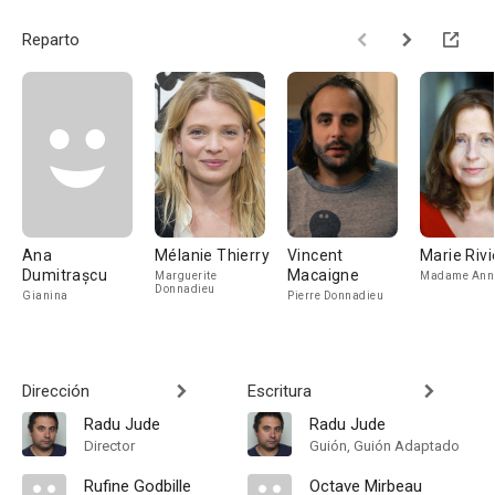
Reparto
Ana
Mélanie Thierry
Vincent
Marie Rivi
Dumitrașcu
Macaigne
Marguerite
Madame Ann
Donnadieu
Gianina
Pierre Donnadieu
Dirección
Escritura
Radu Jude
Radu Jude
Director
Guión, Guión Adaptado
Rufine Godbille
Octave Mirbeau