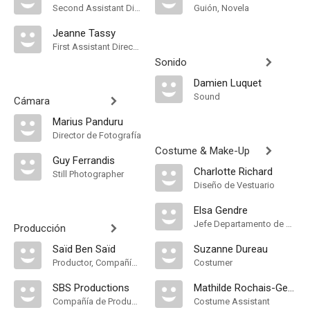
Second Assistant Director
Guión, Novela
Jeanne Tassy
First Assistant Director
Sonido
Damien Luquet
Sound
Cámara
Marius Panduru
Director de Fotografía
Costume & Make-Up
Guy Ferrandis
Charlotte Richard
Still Photographer
Diseño de Vestuario
Elsa Gendre
Jefe Departamento de Maquillaje, Key Makeup Artist
Producción
Saïd Ben Saïd
Suzanne Dureau
Productor, Compañía de Produccion
Costumer
SBS Productions
Mathilde Rochais-Gensac
Compañía de Produccion
Costume Assistant