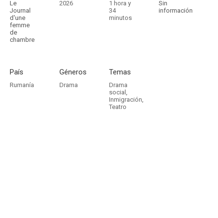
Le
2026
1 hora y
Sin
Journal
34
información
d'une
minutos
femme
de
chambre
País
Géneros
Temas
Rumanía
Drama
Drama
social
,
Inmigración
,
Teatro